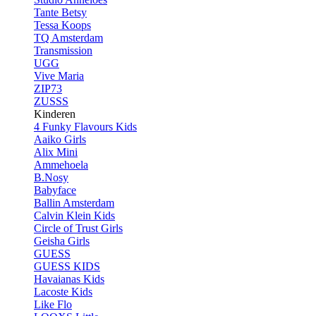
Tante Betsy
Tessa Koops
TQ Amsterdam
Transmission
UGG
Vive Maria
ZIP73
ZUSSS
Kinderen
4 Funky Flavours Kids
Aaiko Girls
Alix Mini
Ammehoela
B.Nosy
Babyface
Ballin Amsterdam
Calvin Klein Kids
Circle of Trust Girls
Geisha Girls
GUESS
GUESS KIDS
Havaianas Kids
Lacoste Kids
Like Flo