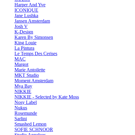
Harper And Yve
ICONIQUE
Jane Lushka
Jansen Amsterdam
Josh V
K-Design
Karen By Simonsen
King Louie
La Pintura
Le Temps Des Cerises
MAC
Margot
Marie Antoilette
MKT Studio
Moment Amsterdam
Mya Bay
NIKKIE
NIKKIE - Selected by Kate Moss
Nosy Label
Nukus
Rosemunde
Sarlini
Smashed Lemon
SOFIE SCHNOOR
Studio Anneloes