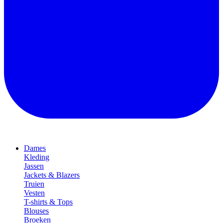
Dames
Kleding
Jassen
Jackets & Blazers
Truien
Vesten
T-shirts & Tops
Blouses
Broeken