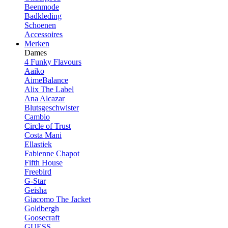
Beenmode
Badkleding
Schoenen
Accessoires
Merken
Dames
4 Funky Flavours
Aaiko
AimeBalance
Alix The Label
Ana Alcazar
Blutsgeschwister
Cambio
Circle of Trust
Costa Mani
Ellastiek
Fabienne Chapot
Fifth House
Freebird
G-Star
Geisha
Giacomo The Jacket
Goldbergh
Goosecraft
GUESS