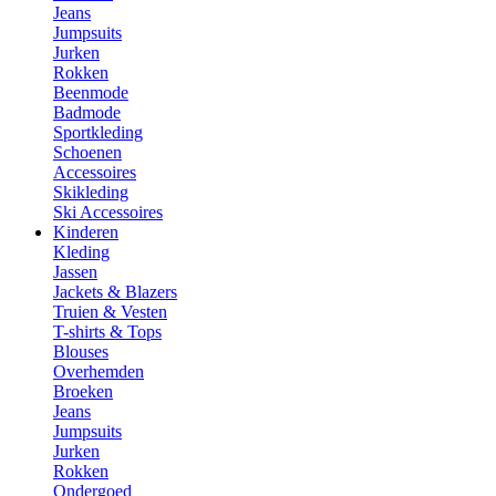
Jeans
Jumpsuits
Jurken
Rokken
Beenmode
Badmode
Sportkleding
Schoenen
Accessoires
Skikleding
Ski Accessoires
Kinderen
Kleding
Jassen
Jackets & Blazers
Truien & Vesten
T-shirts & Tops
Blouses
Overhemden
Broeken
Jeans
Jumpsuits
Jurken
Rokken
Ondergoed