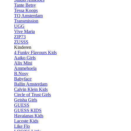
Tante Betsy
Tessa Koops
TQ Amsterdam
Transmission
UGG
Vive Maria
ZIP73
ZUSSS
Kinderen
4 Funky Flavours Kids
Aaiko Girls
Alix Mini
Ammehoela
B.Nosy
Babyface
Ballin Amsterdam
Calvin Klein Kids
Circle of Trust Girls
Geisha Girls
GUESS
GUESS KIDS
Havaianas Kids
Lacoste Kids
Like Flo