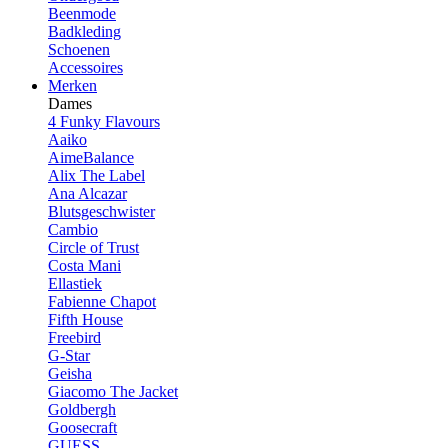
Beenmode
Badkleding
Schoenen
Accessoires
Merken
Dames
4 Funky Flavours
Aaiko
AimeBalance
Alix The Label
Ana Alcazar
Blutsgeschwister
Cambio
Circle of Trust
Costa Mani
Ellastiek
Fabienne Chapot
Fifth House
Freebird
G-Star
Geisha
Giacomo The Jacket
Goldbergh
Goosecraft
GUESS