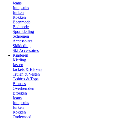
Jeans
Jumpsuits
Jurken
Rokken
Beenmode
Badmode
Sportkleding
Schoenen
Accessoires
Skikleding
Ski Accessoires
Kinderen
Kleding
Jassen
Jackets & Blazers
Truien & Vesten
T-shirts & Tops
Blouses
Overhemden
Broeken
Jeans
Jumpsuits
Jurken
Rokken
Ondergoed