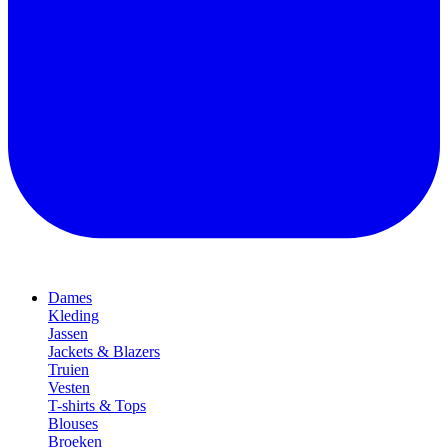
Dames
Kleding
Jassen
Jackets & Blazers
Truien
Vesten
T-shirts & Tops
Blouses
Broeken