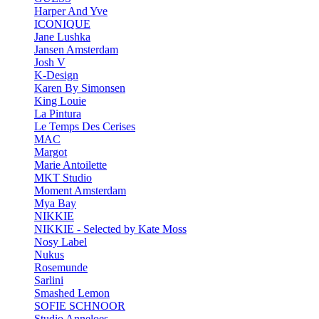
Harper And Yve
ICONIQUE
Jane Lushka
Jansen Amsterdam
Josh V
K-Design
Karen By Simonsen
King Louie
La Pintura
Le Temps Des Cerises
MAC
Margot
Marie Antoilette
MKT Studio
Moment Amsterdam
Mya Bay
NIKKIE
NIKKIE - Selected by Kate Moss
Nosy Label
Nukus
Rosemunde
Sarlini
Smashed Lemon
SOFIE SCHNOOR
Studio Anneloes