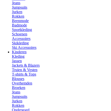
Jeans
Jumpsuits
Jurken
Rokken
Beenmode
Badmode
Sportkleding
Schoenen
Accessoires
Skikleding
Ski Accessoires
Kinderen
Kleding
Jassen
Jackets & Blazers
Truien & Vesten
T-shirts & Tops
Blouses
Overhemden
Broeken
Jeans
Jumpsuits
Jurken
Rokken
Ondergoed