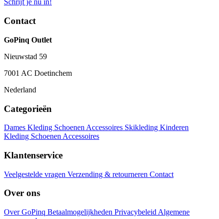
Schrijf je nu in!
Contact
GoPinq Outlet
Nieuwstad 59
7001 AC Doetinchem
Nederland
Categorieën
Dames
Kleding
Schoenen
Accessoires
Skikleding
Kinderen
Kleding
Schoenen
Accessoires
Klantenservice
Veelgestelde vragen
Verzending & retourneren
Contact
Over ons
Over GoPinq
Betaalmogelijkheden
Privacybeleid
Algemene