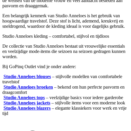
de wensen van de moderne vrouw en veel aandacht besteden aan
pasvorm en draaggemak.
Een belangrijk kenmerk van Studio Anneloes is het gebruik van
hoogwaardige travelstof. Deze stof is licht, ademend, kreukvrij en
sneldrogend, waardoor de kleding ideaal is voor dagelijks gebruik.
Studio Anneloes kleding – comfortabel, stijlvol en tijdloos
De collectie van Studio Anneloes bestaat uit vrouwelijke essentials
en veelzijdige mode-items die seizoen na seizoen gedragen kunnen
worden.
Bij GoPinq Outlet vind je onder andere:
Studio Anneloes blouses
– stijlvolle modellen van comfortabele
travelstof
Studio Anneloes broeken
– bekend om hun perfecte pasvorm en
draagcomfort
Studio Anneloes tops
– veelzijdige basics voor iedere garderobe
Studio Anneloes jackets
– stijlvolle items voor een moderne look
Studio Anneloes blazers
– elegante klassiekers voor werk en vrije
tijd