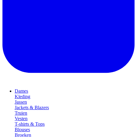
Dames
Kleding
Jassen
Jackets & Blazers
Truien
Vesten
T-shirts & Tops
Blouses
Broeken