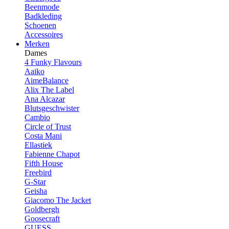
Beenmode
Badkleding
Schoenen
Accessoires
Merken
Dames
4 Funky Flavours
Aaiko
AimeBalance
Alix The Label
Ana Alcazar
Blutsgeschwister
Cambio
Circle of Trust
Costa Mani
Ellastiek
Fabienne Chapot
Fifth House
Freebird
G-Star
Geisha
Giacomo The Jacket
Goldbergh
Goosecraft
GUESS