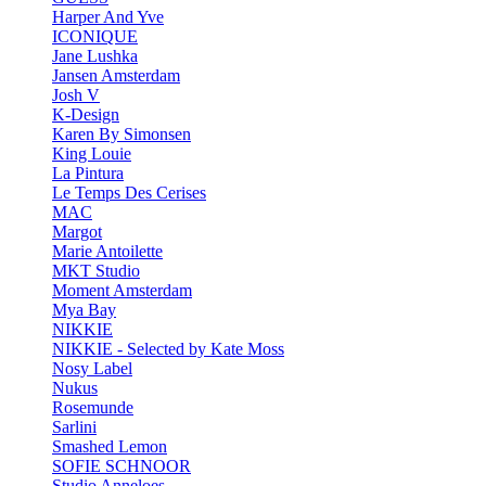
Harper And Yve
ICONIQUE
Jane Lushka
Jansen Amsterdam
Josh V
K-Design
Karen By Simonsen
King Louie
La Pintura
Le Temps Des Cerises
MAC
Margot
Marie Antoilette
MKT Studio
Moment Amsterdam
Mya Bay
NIKKIE
NIKKIE - Selected by Kate Moss
Nosy Label
Nukus
Rosemunde
Sarlini
Smashed Lemon
SOFIE SCHNOOR
Studio Anneloes