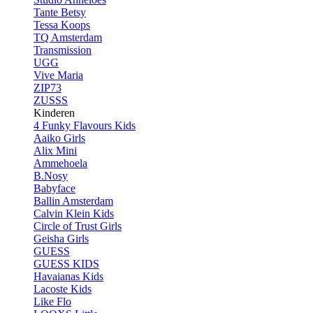
Tante Betsy
Tessa Koops
TQ Amsterdam
Transmission
UGG
Vive Maria
ZIP73
ZUSSS
Kinderen
4 Funky Flavours Kids
Aaiko Girls
Alix Mini
Ammehoela
B.Nosy
Babyface
Ballin Amsterdam
Calvin Klein Kids
Circle of Trust Girls
Geisha Girls
GUESS
GUESS KIDS
Havaianas Kids
Lacoste Kids
Like Flo