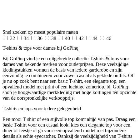
Snel zoeken op meest populaire maten
32
34
36
38
40
42
44
46
T-shirts & tops voor dames bij GoPinq
Bij GoPinq vind je een uitgebreide collectie T-shirts & tops voor
dames van bekende merken voor outletprijzen. Deze veelzijdige
kledingstukken vormen de basis van iedere garderobe en zijn
eenvoudig te combineren voor zowel casual als geklede outfits. Of
je nu op zoek bent naar een basic T-shirt, een elegante top, een
opvallend model met print of een luchtige zomertop, bij GoPinq
shop je hoogwaardige merkkleding met hoge kortingen ten opzichte
van de oorspronkelijke verkoopprijs.
T-shirts en tops voor iedere gelegenheid
Een mooi T-shirt of een stijlvolle top komt altijd van pas. Draag een
basic T-shirt voor een casual look, kies een elegante top voor een
diner of feestje of ga voor een opvallend model met bijzondere
details als echte eyecatcher. Dankzij de veelzijdigheid van T-shirts