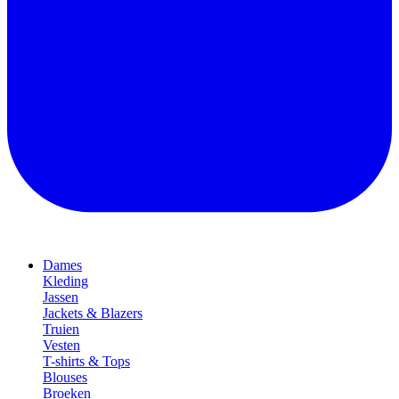
Dames
Kleding
Jassen
Jackets & Blazers
Truien
Vesten
T-shirts & Tops
Blouses
Broeken