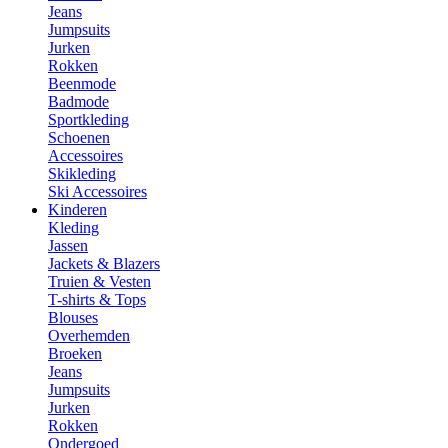
Jeans
Jumpsuits
Jurken
Rokken
Beenmode
Badmode
Sportkleding
Schoenen
Accessoires
Skikleding
Ski Accessoires
Kinderen
Kleding
Jassen
Jackets & Blazers
Truien & Vesten
T-shirts & Tops
Blouses
Overhemden
Broeken
Jeans
Jumpsuits
Jurken
Rokken
Ondergoed