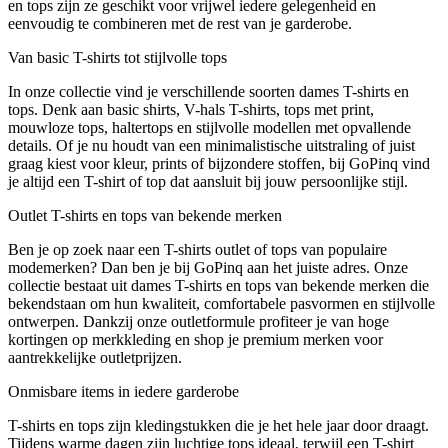
en tops zijn ze geschikt voor vrijwel iedere gelegenheid en
eenvoudig te combineren met de rest van je garderobe.
Van basic T-shirts tot stijlvolle tops
In onze collectie vind je verschillende soorten dames T-shirts en
tops. Denk aan basic shirts, V-hals T-shirts, tops met print,
mouwloze tops, haltertops en stijlvolle modellen met opvallende
details. Of je nu houdt van een minimalistische uitstraling of juist
graag kiest voor kleur, prints of bijzondere stoffen, bij GoPinq vind
je altijd een T-shirt of top dat aansluit bij jouw persoonlijke stijl.
Outlet T-shirts en tops van bekende merken
Ben je op zoek naar een T-shirts outlet of tops van populaire
modemerken? Dan ben je bij GoPinq aan het juiste adres. Onze
collectie bestaat uit dames T-shirts en tops van bekende merken die
bekendstaan om hun kwaliteit, comfortabele pasvormen en stijlvolle
ontwerpen. Dankzij onze outletformule profiteer je van hoge
kortingen op merkkleding en shop je premium merken voor
aantrekkelijke outletprijzen.
Onmisbare items in iedere garderobe
T-shirts en tops zijn kledingstukken die je het hele jaar door draagt.
Tijdens warme dagen zijn luchtige tops ideaal, terwijl een T-shirt