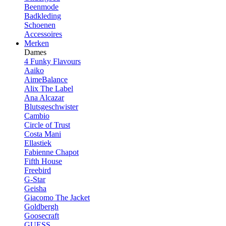
Beenmode
Badkleding
Schoenen
Accessoires
Merken
Dames
4 Funky Flavours
Aaiko
AimeBalance
Alix The Label
Ana Alcazar
Blutsgeschwister
Cambio
Circle of Trust
Costa Mani
Ellastiek
Fabienne Chapot
Fifth House
Freebird
G-Star
Geisha
Giacomo The Jacket
Goldbergh
Goosecraft
GUESS