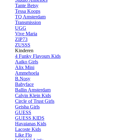
Tante Betsy
Tessa Koops
TQ Amsterdam
Transmission
UGG
Vive Maria
ZIP73
ZUSSS
Kinderen
4 Funky Flavours Kids
Aaiko Girls
Alix Mini
Ammehoela
B.Nosy
Babyface
Ballin Amsterdam
Calvin Klein Kids
Circle of Trust Girls
Geisha Girls
GUESS
GUESS KIDS
Havaianas Kids
Lacoste Kids
Like Flo