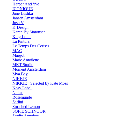
Harper And Yve
ICONIQUE
Jane Lushka
Jansen Amsterdam
Josh V
K-Design
Karen By Simonsen
King Louie
La Pintura
Le Temps Des Cerises
MAC
Margot
Marie Antoilette
MKT Studio
Moment Amsterdam
Mya Bay
NIKKIE
NIKKIE - Selected by Kate Moss
Nosy Label
Nukus
Rosemunde
Sarlini
Smashed Lemon
SOFIE SCHNOOR
Studio Anneloes