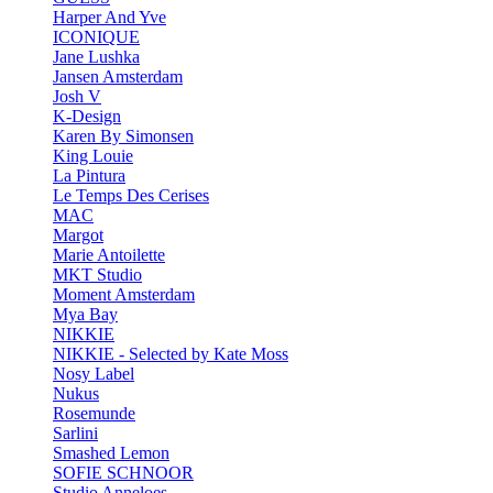
Harper And Yve
ICONIQUE
Jane Lushka
Jansen Amsterdam
Josh V
K-Design
Karen By Simonsen
King Louie
La Pintura
Le Temps Des Cerises
MAC
Margot
Marie Antoilette
MKT Studio
Moment Amsterdam
Mya Bay
NIKKIE
NIKKIE - Selected by Kate Moss
Nosy Label
Nukus
Rosemunde
Sarlini
Smashed Lemon
SOFIE SCHNOOR
Studio Anneloes