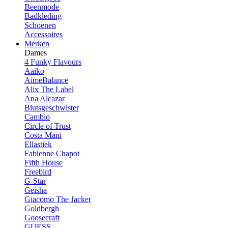
Beenmode
Badkleding
Schoenen
Accessoires
Merken
Dames
4 Funky Flavours
Aaiko
AimeBalance
Alix The Label
Ana Alcazar
Blutsgeschwister
Cambio
Circle of Trust
Costa Mani
Ellastiek
Fabienne Chapot
Fifth House
Freebird
G-Star
Geisha
Giacomo The Jacket
Goldbergh
Goosecraft
GUESS