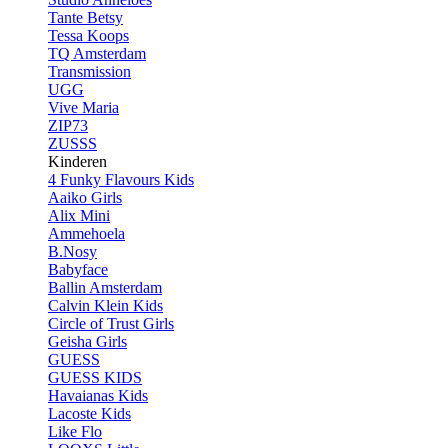
Tante Betsy
Tessa Koops
TQ Amsterdam
Transmission
UGG
Vive Maria
ZIP73
ZUSSS
Kinderen
4 Funky Flavours Kids
Aaiko Girls
Alix Mini
Ammehoela
B.Nosy
Babyface
Ballin Amsterdam
Calvin Klein Kids
Circle of Trust Girls
Geisha Girls
GUESS
GUESS KIDS
Havaianas Kids
Lacoste Kids
Like Flo