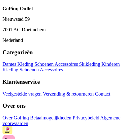
GoPinq Outlet
Nieuwstad 59
7001 AC Doetinchem
Nederland
Categorieën
Dames
Kleding
Schoenen
Accessoires
Skikleding
Kinderen
Kleding
Schoenen
Accessoires
Klantenservice
Veelgestelde vragen
Verzending & retourneren
Contact
Over ons
Over GoPinq
Betaalmogelijkheden
Privacybeleid
Algemene
voorwaarden