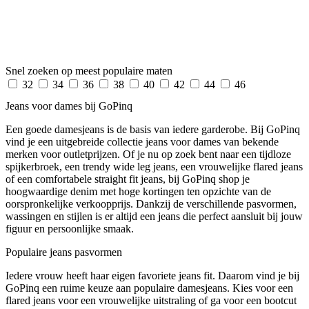
Snel zoeken op meest populaire maten
32
34
36
38
40
42
44
46
Jeans voor dames bij GoPinq
Een goede damesjeans is de basis van iedere garderobe. Bij GoPinq
vind je een uitgebreide collectie jeans voor dames van bekende
merken voor outletprijzen. Of je nu op zoek bent naar een tijdloze
spijkerbroek, een trendy wide leg jeans, een vrouwelijke flared jeans
of een comfortabele straight fit jeans, bij GoPinq shop je
hoogwaardige denim met hoge kortingen ten opzichte van de
oorspronkelijke verkoopprijs. Dankzij de verschillende pasvormen,
wassingen en stijlen is er altijd een jeans die perfect aansluit bij jouw
figuur en persoonlijke smaak.
Populaire jeans pasvormen
Iedere vrouw heeft haar eigen favoriete jeans fit. Daarom vind je bij
GoPinq een ruime keuze aan populaire damesjeans. Kies voor een
flared jeans voor een vrouwelijke uitstraling of ga voor een bootcut