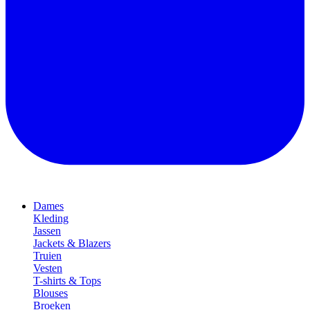
Dames
Kleding
Jassen
Jackets & Blazers
Truien
Vesten
T-shirts & Tops
Blouses
Broeken