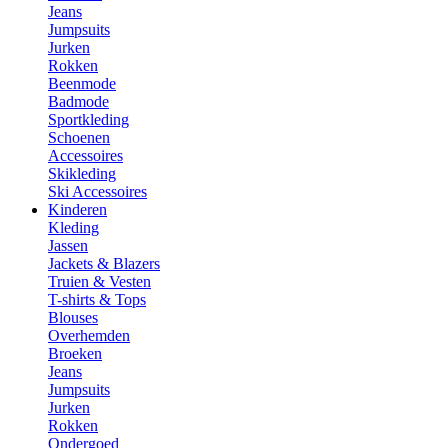
Jeans
Jumpsuits
Jurken
Rokken
Beenmode
Badmode
Sportkleding
Schoenen
Accessoires
Skikleding
Ski Accessoires
Kinderen
Kleding
Jassen
Jackets & Blazers
Truien & Vesten
T-shirts & Tops
Blouses
Overhemden
Broeken
Jeans
Jumpsuits
Jurken
Rokken
Ondergoed