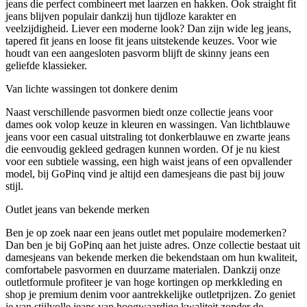
jeans die perfect combineert met laarzen en hakken. Ook straight fit
jeans blijven populair dankzij hun tijdloze karakter en
veelzijdigheid. Liever een moderne look? Dan zijn wide leg jeans,
tapered fit jeans en loose fit jeans uitstekende keuzes. Voor wie
houdt van een aangesloten pasvorm blijft de skinny jeans een
geliefde klassieker.
Van lichte wassingen tot donkere denim
Naast verschillende pasvormen biedt onze collectie jeans voor
dames ook volop keuze in kleuren en wassingen. Van lichtblauwe
jeans voor een casual uitstraling tot donkerblauwe en zwarte jeans
die eenvoudig gekleed gedragen kunnen worden. Of je nu kiest
voor een subtiele wassing, een high waist jeans of een opvallender
model, bij GoPinq vind je altijd een damesjeans die past bij jouw
stijl.
Outlet jeans van bekende merken
Ben je op zoek naar een jeans outlet met populaire modemerken?
Dan ben je bij GoPinq aan het juiste adres. Onze collectie bestaat uit
damesjeans van bekende merken die bekendstaan om hun kwaliteit,
comfortabele pasvormen en duurzame materialen. Dankzij onze
outletformule profiteer je van hoge kortingen op merkkleding en
shop je premium denim voor aantrekkelijke outletprijzen. Zo geniet
je van stijlvolle jeans van hoogwaardige kwaliteit zonder de