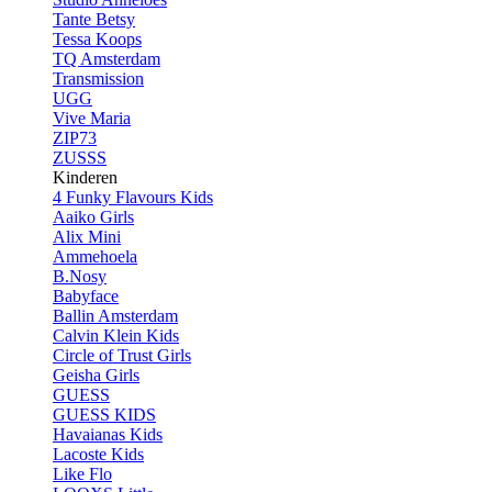
Tante Betsy
Tessa Koops
TQ Amsterdam
Transmission
UGG
Vive Maria
ZIP73
ZUSSS
Kinderen
4 Funky Flavours Kids
Aaiko Girls
Alix Mini
Ammehoela
B.Nosy
Babyface
Ballin Amsterdam
Calvin Klein Kids
Circle of Trust Girls
Geisha Girls
GUESS
GUESS KIDS
Havaianas Kids
Lacoste Kids
Like Flo