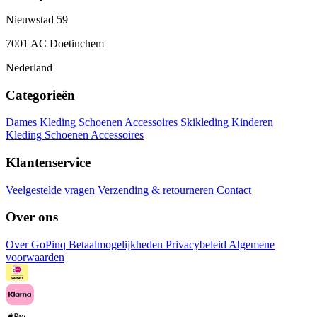
Nieuwstad 59
7001 AC Doetinchem
Nederland
Categorieën
Dames
Kleding
Schoenen
Accessoires
Skikleding
Kinderen
Kleding
Schoenen
Accessoires
Klantenservice
Veelgestelde vragen
Verzending & retourneren
Contact
Over ons
Over GoPinq
Betaalmogelijkheden
Privacybeleid
Algemene
voorwaarden