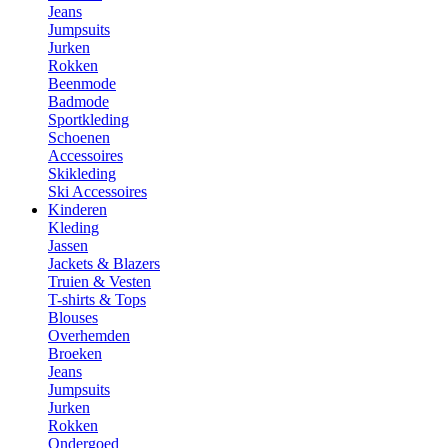
Jeans
Jumpsuits
Jurken
Rokken
Beenmode
Badmode
Sportkleding
Schoenen
Accessoires
Skikleding
Ski Accessoires
Kinderen
Kleding
Jassen
Jackets & Blazers
Truien & Vesten
T-shirts & Tops
Blouses
Overhemden
Broeken
Jeans
Jumpsuits
Jurken
Rokken
Ondergoed