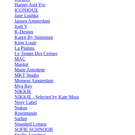
Harper And Yve
ICONIQUE
Jane Lushka
Jansen Amsterdam
Josh V
K-Design
Karen By Simonsen
King Louie
La Pintura
Le Temps Des Cerises
MAC
Margot
Marie Antoilette
MKT Studio
Moment Amsterdam
Mya Bay
NIKKIE
NIKKIE - Selected by Kate Moss
Nosy Label
Nukus
Rosemunde
Sarlini
Smashed Lemon
SOFIE SCHNOOR
Studio Anneloes