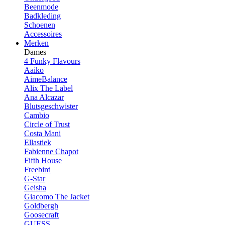
Beenmode
Badkleding
Schoenen
Accessoires
Merken
Dames
4 Funky Flavours
Aaiko
AimeBalance
Alix The Label
Ana Alcazar
Blutsgeschwister
Cambio
Circle of Trust
Costa Mani
Ellastiek
Fabienne Chapot
Fifth House
Freebird
G-Star
Geisha
Giacomo The Jacket
Goldbergh
Goosecraft
GUESS