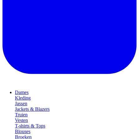
Dames
Kleding
Jassen
Jackets & Blazers
Truien
Vesten
T-shirts & Tops
Blouses
Broeken