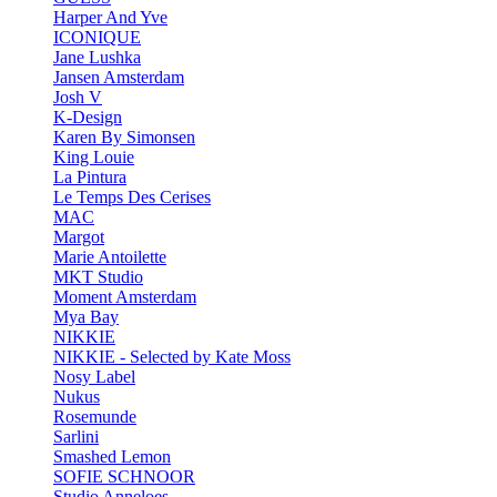
Harper And Yve
ICONIQUE
Jane Lushka
Jansen Amsterdam
Josh V
K-Design
Karen By Simonsen
King Louie
La Pintura
Le Temps Des Cerises
MAC
Margot
Marie Antoilette
MKT Studio
Moment Amsterdam
Mya Bay
NIKKIE
NIKKIE - Selected by Kate Moss
Nosy Label
Nukus
Rosemunde
Sarlini
Smashed Lemon
SOFIE SCHNOOR
Studio Anneloes