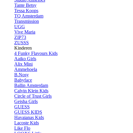
Tante Betsy
Tessa Koops
TQ Amsterdam
Transmission
UGG
Vive Maria
ZIP73
ZUSSS
Kinderen
4 Funky Flavours Kids
Aaiko Girls
Alix Mini
Ammehoela
B.Nosy
Babyface
Ballin Amsterdam
Calvin Klein Kids
Circle of Trust Girls
Geisha Girls
GUESS
GUESS KIDS
Havaianas Kids
Lacoste Kids
Like Flo