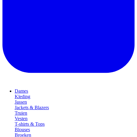
Dames
Kleding
Jassen
Jackets & Blazers
Truien
Vesten
T-shirts & Tops
Blouses
Broeken