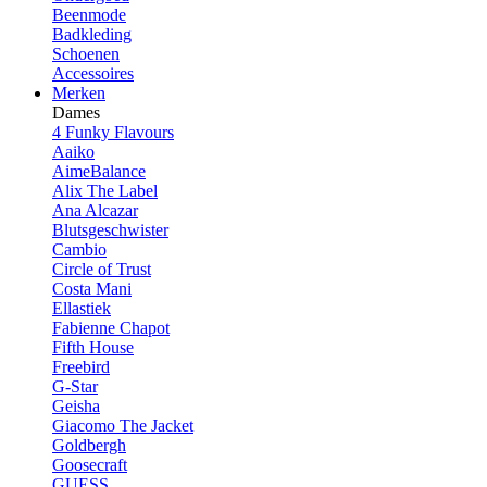
Beenmode
Badkleding
Schoenen
Accessoires
Merken
Dames
4 Funky Flavours
Aaiko
AimeBalance
Alix The Label
Ana Alcazar
Blutsgeschwister
Cambio
Circle of Trust
Costa Mani
Ellastiek
Fabienne Chapot
Fifth House
Freebird
G-Star
Geisha
Giacomo The Jacket
Goldbergh
Goosecraft
GUESS