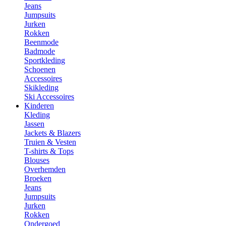
Jeans
Jumpsuits
Jurken
Rokken
Beenmode
Badmode
Sportkleding
Schoenen
Accessoires
Skikleding
Ski Accessoires
Kinderen
Kleding
Jassen
Jackets & Blazers
Truien & Vesten
T-shirts & Tops
Blouses
Overhemden
Broeken
Jeans
Jumpsuits
Jurken
Rokken
Ondergoed