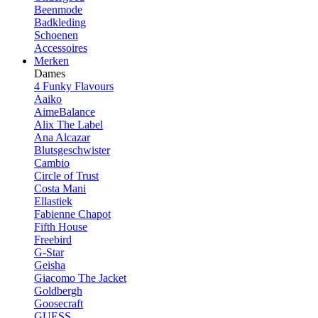
Beenmode
Badkleding
Schoenen
Accessoires
Merken
Dames
4 Funky Flavours
Aaiko
AimeBalance
Alix The Label
Ana Alcazar
Blutsgeschwister
Cambio
Circle of Trust
Costa Mani
Ellastiek
Fabienne Chapot
Fifth House
Freebird
G-Star
Geisha
Giacomo The Jacket
Goldbergh
Goosecraft
GUESS