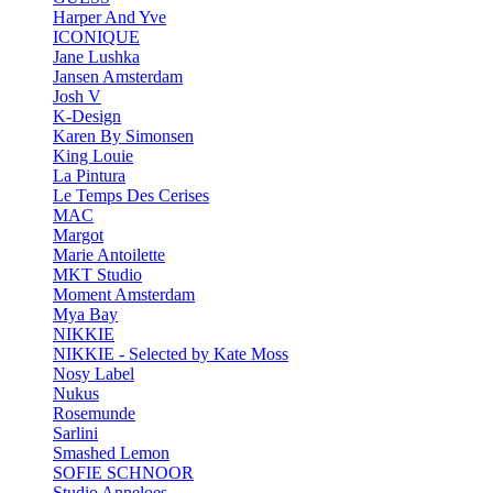
Harper And Yve
ICONIQUE
Jane Lushka
Jansen Amsterdam
Josh V
K-Design
Karen By Simonsen
King Louie
La Pintura
Le Temps Des Cerises
MAC
Margot
Marie Antoilette
MKT Studio
Moment Amsterdam
Mya Bay
NIKKIE
NIKKIE - Selected by Kate Moss
Nosy Label
Nukus
Rosemunde
Sarlini
Smashed Lemon
SOFIE SCHNOOR
Studio Anneloes