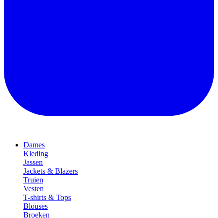
Dames
Kleding
Jassen
Jackets & Blazers
Truien
Vesten
T-shirts & Tops
Blouses
Broeken