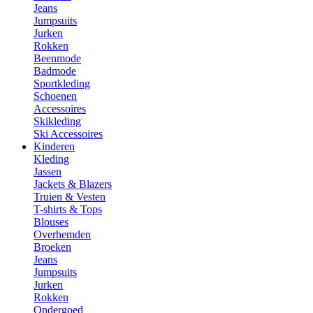
Jeans
Jumpsuits
Jurken
Rokken
Beenmode
Badmode
Sportkleding
Schoenen
Accessoires
Skikleding
Ski Accessoires
Kinderen
Kleding
Jassen
Jackets & Blazers
Truien & Vesten
T-shirts & Tops
Blouses
Overhemden
Broeken
Jeans
Jumpsuits
Jurken
Rokken
Ondergoed