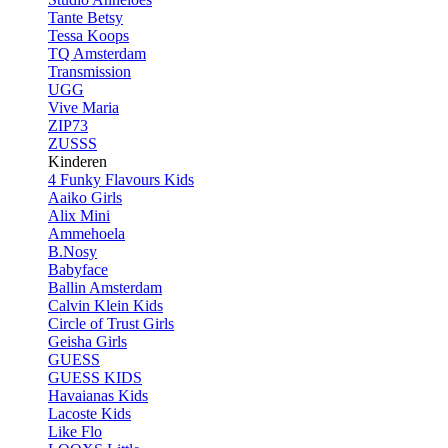
Tante Betsy
Tessa Koops
TQ Amsterdam
Transmission
UGG
Vive Maria
ZIP73
ZUSSS
Kinderen
4 Funky Flavours Kids
Aaiko Girls
Alix Mini
Ammehoela
B.Nosy
Babyface
Ballin Amsterdam
Calvin Klein Kids
Circle of Trust Girls
Geisha Girls
GUESS
GUESS KIDS
Havaianas Kids
Lacoste Kids
Like Flo