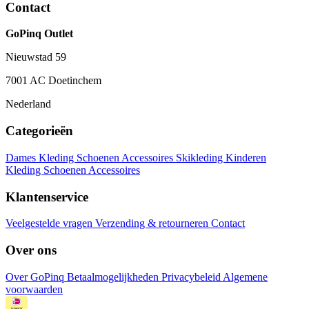
Contact
GoPinq Outlet
Nieuwstad 59
7001 AC Doetinchem
Nederland
Categorieën
Dames
Kleding
Schoenen
Accessoires
Skikleding
Kinderen
Kleding
Schoenen
Accessoires
Klantenservice
Veelgestelde vragen
Verzending & retourneren
Contact
Over ons
Over GoPinq
Betaalmogelijkheden
Privacybeleid
Algemene
voorwaarden