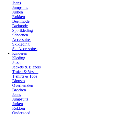
Jeans
Jumpsuits
Jurken
Rokken
Beenmode
Badmode
Sportkleding
Schoenen
Accessoires
Skikleding
Ski Accessoires
Kinderen
Kleding
Jassen
Jackets & Blazers
Truien & Vesten
T-shirts & Tops
Blouses
Overhemden
Broeken
Jeans
Jumpsuits
Jurken
Rokken
Ondergoed