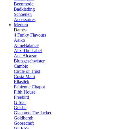
Beenmode
Badkleding
Schoenen
Accessoires
Merken
Dames
4 Funky Flavours
Aaiko
AimeBalance
Alix The Label
Ana Alcazar
Blutsgeschwister
Cambio
Circle of Trust
Costa Mani
Ellastiek
Fabienne Chapot
Fifth House
Freebird
G-Star
Geisha
Giacomo The Jacket
Goldbergh
Goosecraft
GUESS