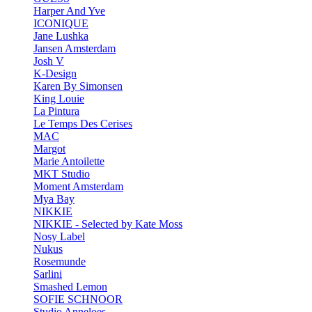
Harper And Yve
ICONIQUE
Jane Lushka
Jansen Amsterdam
Josh V
K-Design
Karen By Simonsen
King Louie
La Pintura
Le Temps Des Cerises
MAC
Margot
Marie Antoilette
MKT Studio
Moment Amsterdam
Mya Bay
NIKKIE
NIKKIE - Selected by Kate Moss
Nosy Label
Nukus
Rosemunde
Sarlini
Smashed Lemon
SOFIE SCHNOOR
Studio Anneloes