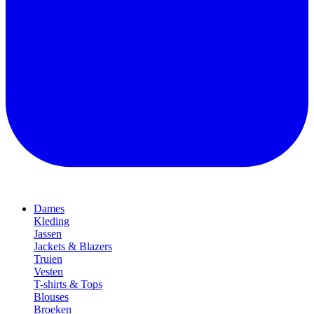
Dames
Kleding
Jassen
Jackets & Blazers
Truien
Vesten
T-shirts & Tops
Blouses
Broeken