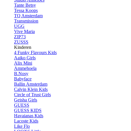
Tante Betsy
Tessa Koops
TQ Amsterdam
Transmission
UGG
Vive Maria
ZIP73
ZUSSS
Kinderen
4 Funky Flavours Kids
Aaiko Girls
Alix Mini
Ammehoela
B.Nosy
Babyface
Ballin Amsterdam
Calvin Klein Kids
Circle of Trust Girls
Geisha Girls
GUESS
GUESS KIDS
Havaianas Kids
Lacoste Kids
Like Flo