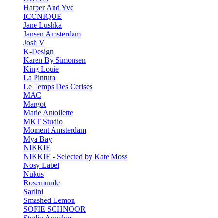
Harper And Yve
ICONIQUE
Jane Lushka
Jansen Amsterdam
Josh V
K-Design
Karen By Simonsen
King Louie
La Pintura
Le Temps Des Cerises
MAC
Margot
Marie Antoilette
MKT Studio
Moment Amsterdam
Mya Bay
NIKKIE
NIKKIE - Selected by Kate Moss
Nosy Label
Nukus
Rosemunde
Sarlini
Smashed Lemon
SOFIE SCHNOOR
Studio Anneloes