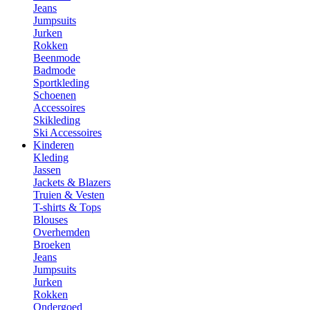
Jeans
Jumpsuits
Jurken
Rokken
Beenmode
Badmode
Sportkleding
Schoenen
Accessoires
Skikleding
Ski Accessoires
Kinderen
Kleding
Jassen
Jackets & Blazers
Truien & Vesten
T-shirts & Tops
Blouses
Overhemden
Broeken
Jeans
Jumpsuits
Jurken
Rokken
Ondergoed