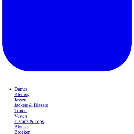
Dames
Kleding
Jassen
Jackets & Blazers
Truien
Vesten
T-shirts & Tops
Blouses
Broeken