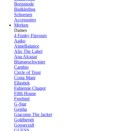
Beenmode
Badkleding
Schoenen
Accessoires
Merken
Dames
4 Funky Flavours
Aaiko
AimeBalance
Alix The Label
Ana Alcazar
Blutsgeschwister
Cambio
Circle of Trust
Costa Mani
Ellastiek
Fabienne Chapot
Fifth House
Freebird
G-Star
Geisha
Giacomo The Jacket
Goldbergh
Goosecraft
GUESS