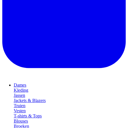
Dames
Kleding
Jassen
Jackets & Blazers
Truien
Vesten
T-shirts & Tops
Blouses
Broeken