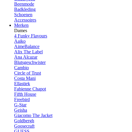
Beenmode
Badkleding
Schoenen
Accessoires
Merken
Dames
4 Funky Flavours
Aaiko
AimeBalance
Alix The Label
Ana Alcazar
Blutsgeschwister
Cambio
Circle of Trust
Costa Mani
Ellastiek
Fabienne Chapot
Fifth House
Freebird
G-Star
Geisha
Giacomo The Jacket
Goldbergh
Goosecraft
GUESS