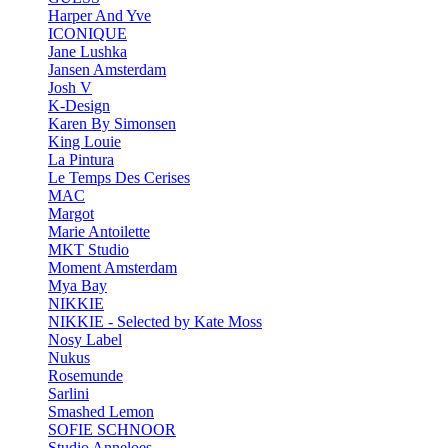
Harper And Yve
ICONIQUE
Jane Lushka
Jansen Amsterdam
Josh V
K-Design
Karen By Simonsen
King Louie
La Pintura
Le Temps Des Cerises
MAC
Margot
Marie Antoilette
MKT Studio
Moment Amsterdam
Mya Bay
NIKKIE
NIKKIE - Selected by Kate Moss
Nosy Label
Nukus
Rosemunde
Sarlini
Smashed Lemon
SOFIE SCHNOOR
Studio Anneloes