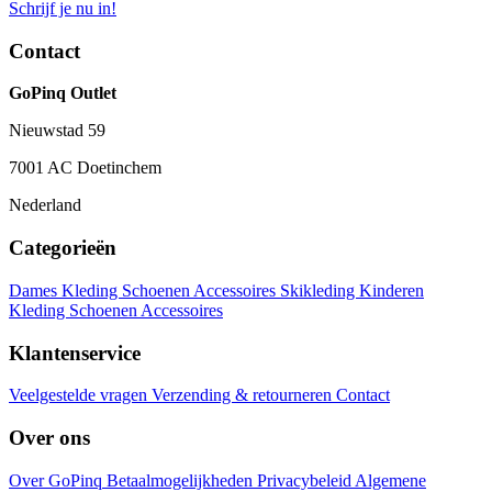
Schrijf je nu in!
Contact
GoPinq Outlet
Nieuwstad 59
7001 AC Doetinchem
Nederland
Categorieën
Dames
Kleding
Schoenen
Accessoires
Skikleding
Kinderen
Kleding
Schoenen
Accessoires
Klantenservice
Veelgestelde vragen
Verzending & retourneren
Contact
Over ons
Over GoPinq
Betaalmogelijkheden
Privacybeleid
Algemene