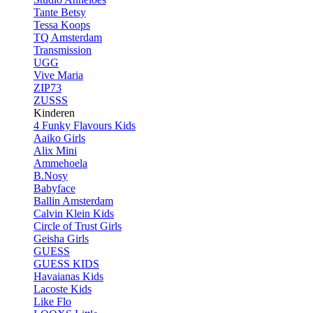
Tante Betsy
Tessa Koops
TQ Amsterdam
Transmission
UGG
Vive Maria
ZIP73
ZUSSS
Kinderen
4 Funky Flavours Kids
Aaiko Girls
Alix Mini
Ammehoela
B.Nosy
Babyface
Ballin Amsterdam
Calvin Klein Kids
Circle of Trust Girls
Geisha Girls
GUESS
GUESS KIDS
Havaianas Kids
Lacoste Kids
Like Flo