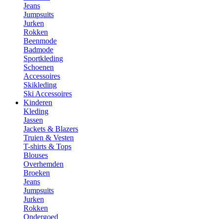
Jeans
Jumpsuits
Jurken
Rokken
Beenmode
Badmode
Sportkleding
Schoenen
Accessoires
Skikleding
Ski Accessoires
Kinderen
Kleding
Jassen
Jackets & Blazers
Truien & Vesten
T-shirts & Tops
Blouses
Overhemden
Broeken
Jeans
Jumpsuits
Jurken
Rokken
Ondergoed