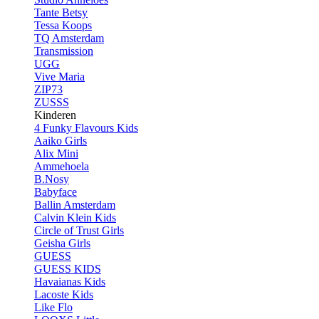
Tante Betsy
Tessa Koops
TQ Amsterdam
Transmission
UGG
Vive Maria
ZIP73
ZUSSS
Kinderen
4 Funky Flavours Kids
Aaiko Girls
Alix Mini
Ammehoela
B.Nosy
Babyface
Ballin Amsterdam
Calvin Klein Kids
Circle of Trust Girls
Geisha Girls
GUESS
GUESS KIDS
Havaianas Kids
Lacoste Kids
Like Flo