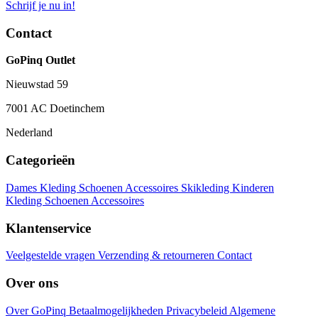
Schrijf je nu in!
Contact
GoPinq Outlet
Nieuwstad 59
7001 AC Doetinchem
Nederland
Categorieën
Dames
Kleding
Schoenen
Accessoires
Skikleding
Kinderen
Kleding
Schoenen
Accessoires
Klantenservice
Veelgestelde vragen
Verzending & retourneren
Contact
Over ons
Over GoPinq
Betaalmogelijkheden
Privacybeleid
Algemene