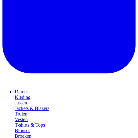
Dames
Kleding
Jassen
Jackets & Blazers
Truien
Vesten
T-shirts & Tops
Blouses
Broeken