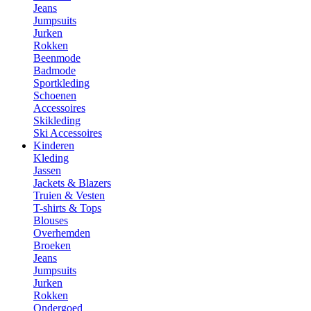
Jeans
Jumpsuits
Jurken
Rokken
Beenmode
Badmode
Sportkleding
Schoenen
Accessoires
Skikleding
Ski Accessoires
Kinderen
Kleding
Jassen
Jackets & Blazers
Truien & Vesten
T-shirts & Tops
Blouses
Overhemden
Broeken
Jeans
Jumpsuits
Jurken
Rokken
Ondergoed