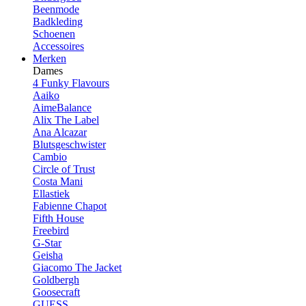
Beenmode
Badkleding
Schoenen
Accessoires
Merken
Dames
4 Funky Flavours
Aaiko
AimeBalance
Alix The Label
Ana Alcazar
Blutsgeschwister
Cambio
Circle of Trust
Costa Mani
Ellastiek
Fabienne Chapot
Fifth House
Freebird
G-Star
Geisha
Giacomo The Jacket
Goldbergh
Goosecraft
GUESS