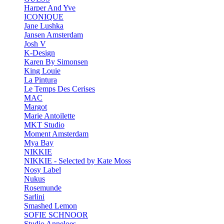
Harper And Yve
ICONIQUE
Jane Lushka
Jansen Amsterdam
Josh V
K-Design
Karen By Simonsen
King Louie
La Pintura
Le Temps Des Cerises
MAC
Margot
Marie Antoilette
MKT Studio
Moment Amsterdam
Mya Bay
NIKKIE
NIKKIE - Selected by Kate Moss
Nosy Label
Nukus
Rosemunde
Sarlini
Smashed Lemon
SOFIE SCHNOOR
Studio Anneloes