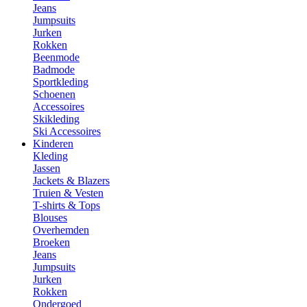
Jeans
Jumpsuits
Jurken
Rokken
Beenmode
Badmode
Sportkleding
Schoenen
Accessoires
Skikleding
Ski Accessoires
Kinderen
Kleding
Jassen
Jackets & Blazers
Truien & Vesten
T-shirts & Tops
Blouses
Overhemden
Broeken
Jeans
Jumpsuits
Jurken
Rokken
Ondergoed