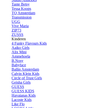
Tante Betsy
Tessa Koops
TQ Amsterdam
Transmission
UGG
Vive Maria
ZIP73
ZUSSS
Kinderen
4 Funky Flavours Kids
Aaiko Girls
Alix Mini
Ammehoela
B.Nosy
Babyface
Ballin Amsterdam
Calvin Klein Kids
Circle of Trust Girls
Geisha Girls
GUESS
GUESS KIDS
Havaianas Kids
Lacoste Kids
Like Flo