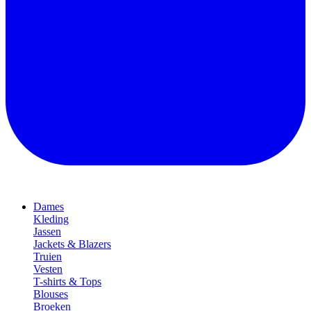
Dames
Kleding
Jassen
Jackets & Blazers
Truien
Vesten
T-shirts & Tops
Blouses
Broeken