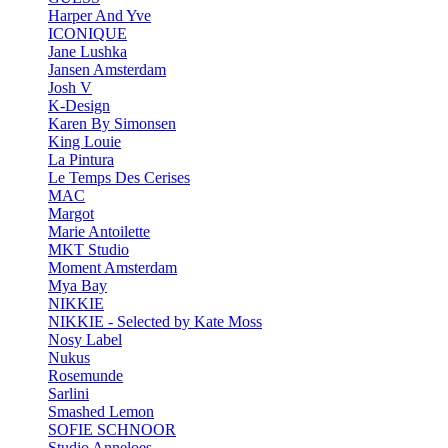
Harper And Yve
ICONIQUE
Jane Lushka
Jansen Amsterdam
Josh V
K-Design
Karen By Simonsen
King Louie
La Pintura
Le Temps Des Cerises
MAC
Margot
Marie Antoilette
MKT Studio
Moment Amsterdam
Mya Bay
NIKKIE
NIKKIE - Selected by Kate Moss
Nosy Label
Nukus
Rosemunde
Sarlini
Smashed Lemon
SOFIE SCHNOOR
Studio Anneloes