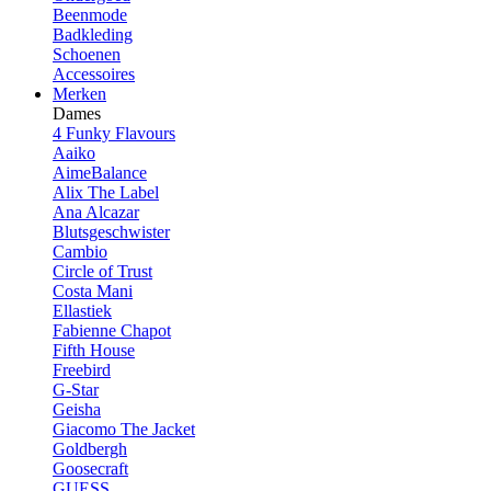
Beenmode
Badkleding
Schoenen
Accessoires
Merken
Dames
4 Funky Flavours
Aaiko
AimeBalance
Alix The Label
Ana Alcazar
Blutsgeschwister
Cambio
Circle of Trust
Costa Mani
Ellastiek
Fabienne Chapot
Fifth House
Freebird
G-Star
Geisha
Giacomo The Jacket
Goldbergh
Goosecraft
GUESS