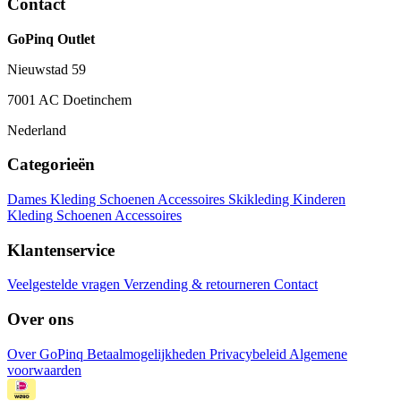
Contact
GoPinq Outlet
Nieuwstad 59
7001 AC Doetinchem
Nederland
Categorieën
Dames
Kleding
Schoenen
Accessoires
Skikleding
Kinderen
Kleding
Schoenen
Accessoires
Klantenservice
Veelgestelde vragen
Verzending & retourneren
Contact
Over ons
Over GoPinq
Betaalmogelijkheden
Privacybeleid
Algemene
voorwaarden