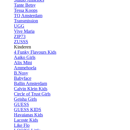
Tante Betsy
Tessa Koops
TQ Amsterdam
Transmission
UGG
Vive Maria
ZIP73
ZUSSS
Kinderen
4 Funky Flavours Kids
Aaiko Girls
Alix Mini
Ammehoela
B.Nosy
Babyface
Ballin Amsterdam
Calvin Klein Kids
Circle of Trust Girls
Geisha Girls
GUESS
GUESS KIDS
Havaianas Kids
Lacoste Kids
Like Flo