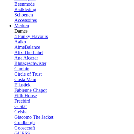
Beenmode
Badkleding
Schoenen
Accessoires
Merken
Dames
4 Funky Flavours
Aaiko
AimeBalance
Alix The Label
Ana Alcazar
Blutsgeschwister
Cambio
Circle of Trust
Costa Mani
Ellastiek
Fabienne Chapot
Fifth House
Freebird
G-Star
Geisha
Giacomo The Jacket
Goldbergh
Goosecraft
GUESS