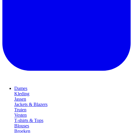
Dames
Kleding
Jassen
Jackets & Blazers
Truien
Vesten
T-shirts & Tops
Blouses
Broeken