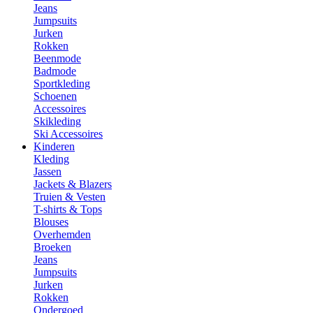
Jeans
Jumpsuits
Jurken
Rokken
Beenmode
Badmode
Sportkleding
Schoenen
Accessoires
Skikleding
Ski Accessoires
Kinderen
Kleding
Jassen
Jackets & Blazers
Truien & Vesten
T-shirts & Tops
Blouses
Overhemden
Broeken
Jeans
Jumpsuits
Jurken
Rokken
Ondergoed