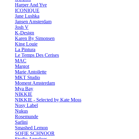
Harper And Yve
ICONIQUE
Jane Lushka
Jansen Amsterdam
Josh V
K-Design
Karen By Simonsen
King Louie
La Pintura
Le Temps Des Cerises
MAC
Margot
Marie Antoilette
MKT Studio
Moment Amsterdam
Mya Bay
NIKKIE
NIKKIE - Selected by Kate Moss
Nosy Label
Nukus
Rosemunde
Sarlini
Smashed Lemon
SOFIE SCHNOOR
Studio Anneloes