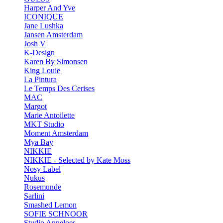
Harper And Yve
ICONIQUE
Jane Lushka
Jansen Amsterdam
Josh V
K-Design
Karen By Simonsen
King Louie
La Pintura
Le Temps Des Cerises
MAC
Margot
Marie Antoilette
MKT Studio
Moment Amsterdam
Mya Bay
NIKKIE
NIKKIE - Selected by Kate Moss
Nosy Label
Nukus
Rosemunde
Sarlini
Smashed Lemon
SOFIE SCHNOOR
Studio Anneloes