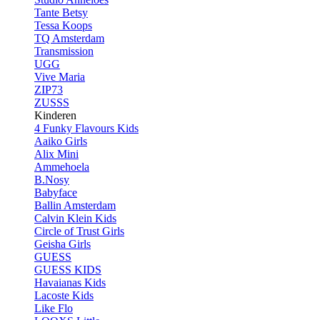
Tante Betsy
Tessa Koops
TQ Amsterdam
Transmission
UGG
Vive Maria
ZIP73
ZUSSS
Kinderen
4 Funky Flavours Kids
Aaiko Girls
Alix Mini
Ammehoela
B.Nosy
Babyface
Ballin Amsterdam
Calvin Klein Kids
Circle of Trust Girls
Geisha Girls
GUESS
GUESS KIDS
Havaianas Kids
Lacoste Kids
Like Flo