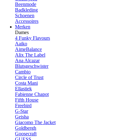
Beenmode
Badkleding
Schoenen
Accessoires
Merken
Dames
4 Funky Flavours
Aaiko
AimeBalance
Alix The Label
Ana Alcazar
Blutsgeschwister
Cambio
Circle of Trust
Costa Mani
Ellastiek
Fabienne Chapot
Fifth House
Freebird
G-Star
Geisha
Giacomo The Jacket
Goldbergh
Goosecraft
GUESS