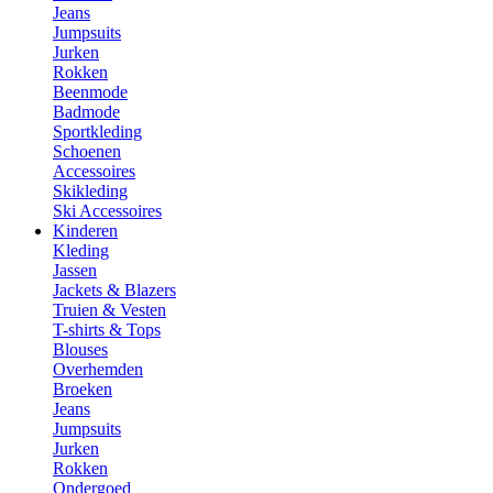
Jeans
Jumpsuits
Jurken
Rokken
Beenmode
Badmode
Sportkleding
Schoenen
Accessoires
Skikleding
Ski Accessoires
Kinderen
Kleding
Jassen
Jackets & Blazers
Truien & Vesten
T-shirts & Tops
Blouses
Overhemden
Broeken
Jeans
Jumpsuits
Jurken
Rokken
Ondergoed