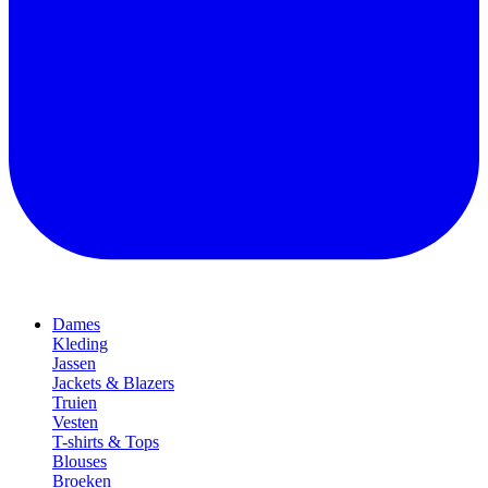
Dames
Kleding
Jassen
Jackets & Blazers
Truien
Vesten
T-shirts & Tops
Blouses
Broeken