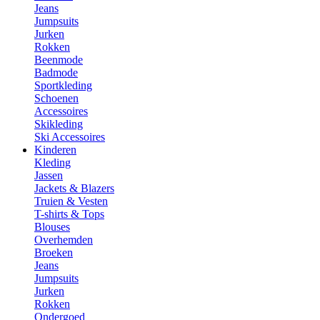
Jeans
Jumpsuits
Jurken
Rokken
Beenmode
Badmode
Sportkleding
Schoenen
Accessoires
Skikleding
Ski Accessoires
Kinderen
Kleding
Jassen
Jackets & Blazers
Truien & Vesten
T-shirts & Tops
Blouses
Overhemden
Broeken
Jeans
Jumpsuits
Jurken
Rokken
Ondergoed