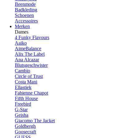
Beenmode
Badkleding
Schoenen
Accessoires
Merken
Dames
4 Funky Flavours
Aaiko
AimeBalance
Alix The Label
Ana Alcazar
Blutsgeschwister
Cambio
Circle of Trust
Costa Mani
Ellastiek
Fabienne Chapot
Fifth House
Freebird
G-Star
Geisha
Giacomo The Jacket
Goldbergh
Goosecraft
GUESS