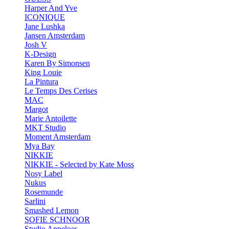
Harper And Yve
ICONIQUE
Jane Lushka
Jansen Amsterdam
Josh V
K-Design
Karen By Simonsen
King Louie
La Pintura
Le Temps Des Cerises
MAC
Margot
Marie Antoilette
MKT Studio
Moment Amsterdam
Mya Bay
NIKKIE
NIKKIE - Selected by Kate Moss
Nosy Label
Nukus
Rosemunde
Sarlini
Smashed Lemon
SOFIE SCHNOOR
Studio Anneloes