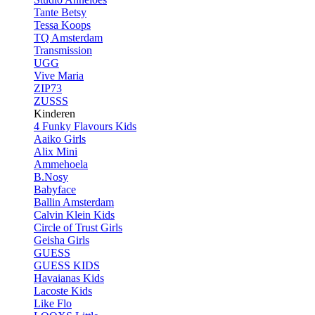
Tante Betsy
Tessa Koops
TQ Amsterdam
Transmission
UGG
Vive Maria
ZIP73
ZUSSS
Kinderen
4 Funky Flavours Kids
Aaiko Girls
Alix Mini
Ammehoela
B.Nosy
Babyface
Ballin Amsterdam
Calvin Klein Kids
Circle of Trust Girls
Geisha Girls
GUESS
GUESS KIDS
Havaianas Kids
Lacoste Kids
Like Flo