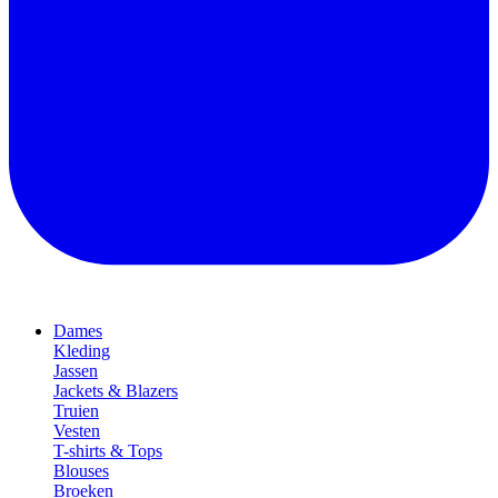
Dames
Kleding
Jassen
Jackets & Blazers
Truien
Vesten
T-shirts & Tops
Blouses
Broeken