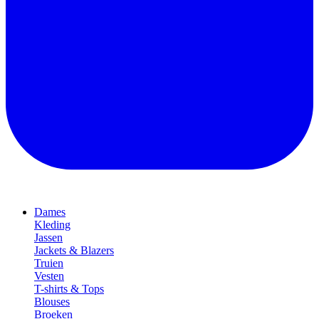
Dames
Kleding
Jassen
Jackets & Blazers
Truien
Vesten
T-shirts & Tops
Blouses
Broeken