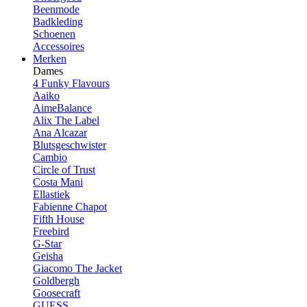
Beenmode
Badkleding
Schoenen
Accessoires
Merken
Dames
4 Funky Flavours
Aaiko
AimeBalance
Alix The Label
Ana Alcazar
Blutsgeschwister
Cambio
Circle of Trust
Costa Mani
Ellastiek
Fabienne Chapot
Fifth House
Freebird
G-Star
Geisha
Giacomo The Jacket
Goldbergh
Goosecraft
GUESS