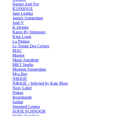
Harper And Yve
ICONIQUE
Jane Lushka
Jansen Amsterdam
Josh V
K-Design
Karen By Simonsen
King Louie
La Pintura
Le Temps Des Cerises
MAC
Margot
Marie Antoilette
MKT Studio
Moment Amsterdam
Mya Bay
NIKKIE
NIKKIE - Selected by Kate Moss
Nosy Label
Nukus
Rosemunde
Sarlini
Smashed Lemon
SOFIE SCHNOOR
Studio Anneloes