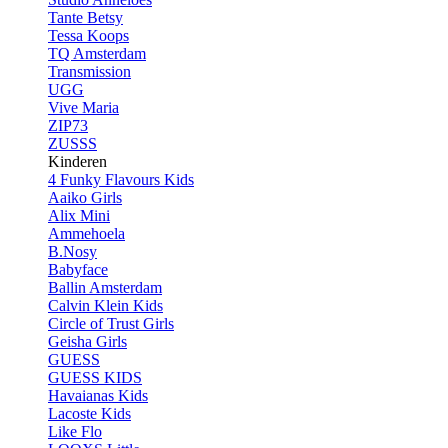
Tante Betsy
Tessa Koops
TQ Amsterdam
Transmission
UGG
Vive Maria
ZIP73
ZUSSS
Kinderen
4 Funky Flavours Kids
Aaiko Girls
Alix Mini
Ammehoela
B.Nosy
Babyface
Ballin Amsterdam
Calvin Klein Kids
Circle of Trust Girls
Geisha Girls
GUESS
GUESS KIDS
Havaianas Kids
Lacoste Kids
Like Flo