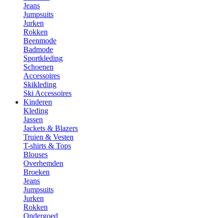
Jeans
Jumpsuits
Jurken
Rokken
Beenmode
Badmode
Sportkleding
Schoenen
Accessoires
Skikleding
Ski Accessoires
Kinderen
Kleding
Jassen
Jackets & Blazers
Truien & Vesten
T-shirts & Tops
Blouses
Overhemden
Broeken
Jeans
Jumpsuits
Jurken
Rokken
Ondergoed