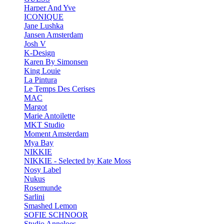
Harper And Yve
ICONIQUE
Jane Lushka
Jansen Amsterdam
Josh V
K-Design
Karen By Simonsen
King Louie
La Pintura
Le Temps Des Cerises
MAC
Margot
Marie Antoilette
MKT Studio
Moment Amsterdam
Mya Bay
NIKKIE
NIKKIE - Selected by Kate Moss
Nosy Label
Nukus
Rosemunde
Sarlini
Smashed Lemon
SOFIE SCHNOOR
Studio Anneloes