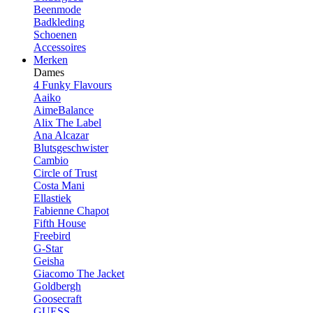
Beenmode
Badkleding
Schoenen
Accessoires
Merken
Dames
4 Funky Flavours
Aaiko
AimeBalance
Alix The Label
Ana Alcazar
Blutsgeschwister
Cambio
Circle of Trust
Costa Mani
Ellastiek
Fabienne Chapot
Fifth House
Freebird
G-Star
Geisha
Giacomo The Jacket
Goldbergh
Goosecraft
GUESS