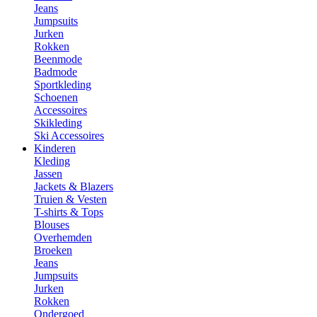
Jeans
Jumpsuits
Jurken
Rokken
Beenmode
Badmode
Sportkleding
Schoenen
Accessoires
Skikleding
Ski Accessoires
Kinderen
Kleding
Jassen
Jackets & Blazers
Truien & Vesten
T-shirts & Tops
Blouses
Overhemden
Broeken
Jeans
Jumpsuits
Jurken
Rokken
Ondergoed