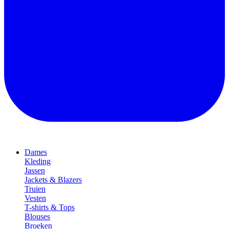
Dames
Kleding
Jassen
Jackets & Blazers
Truien
Vesten
T-shirts & Tops
Blouses
Broeken