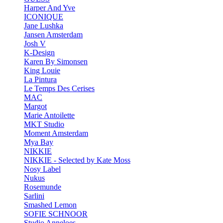
Harper And Yve
ICONIQUE
Jane Lushka
Jansen Amsterdam
Josh V
K-Design
Karen By Simonsen
King Louie
La Pintura
Le Temps Des Cerises
MAC
Margot
Marie Antoilette
MKT Studio
Moment Amsterdam
Mya Bay
NIKKIE
NIKKIE - Selected by Kate Moss
Nosy Label
Nukus
Rosemunde
Sarlini
Smashed Lemon
SOFIE SCHNOOR
Studio Anneloes