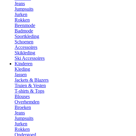
Jeans
Jumpsuits
Jurken
Rokken
Beenmode
Badmode
Sportkleding
Schoenen
Accessoires
Skikleding
Ski Accessoires
Kinderen
Kleding
Jassen
Jackets & Blazers
Truien & Vesten
T-shirts & Tops
Blouses
Overhemden
Broeken
Jeans
Jumpsuits
Jurken
Rokken
Ondergoed