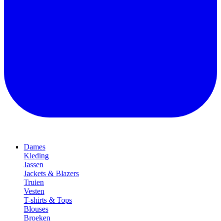
Dames
Kleding
Jassen
Jackets & Blazers
Truien
Vesten
T-shirts & Tops
Blouses
Broeken