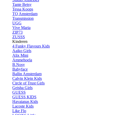
Tante Betsy
Tessa Koops
TQ Amsterdam
Transmission
UGG
Vive Maria
ZIP73
ZUSSS
Kinderen
4 Funky Flavours Kids
Aaiko Girls
Alix Mini
Ammehoela
B.Nosy
Babyface
Ballin Amsterdam
Calvin Klein Kids
Circle of Trust Girls
Geisha Girls
GUESS
GUESS KIDS
Havaianas Kids
Lacoste Kids
Like Flo