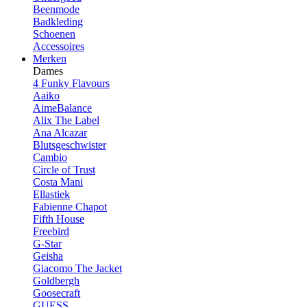
Beenmode
Badkleding
Schoenen
Accessoires
Merken
Dames
4 Funky Flavours
Aaiko
AimeBalance
Alix The Label
Ana Alcazar
Blutsgeschwister
Cambio
Circle of Trust
Costa Mani
Ellastiek
Fabienne Chapot
Fifth House
Freebird
G-Star
Geisha
Giacomo The Jacket
Goldbergh
Goosecraft
GUESS