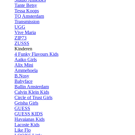
Tante Betsy
Tessa Koops
TQ Amsterdam
Transmission
UGG
Vive Maria
ZIP73
ZUSSS
Kinderen
4 Funky Flavours Kids
Aaiko Girls
Alix Mini
Ammehoela
B.Nosy
Babyface
Ballin Amsterdam
Calvin Klein Kids
Circle of Trust Girls
Geisha Girls
GUESS
GUESS KIDS
Havaianas Kids
Lacoste Kids
Like Flo