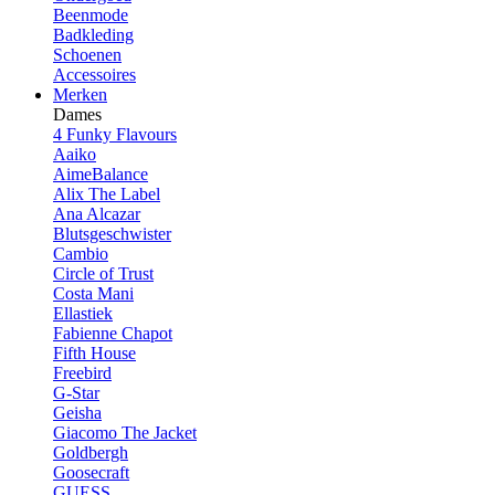
Beenmode
Badkleding
Schoenen
Accessoires
Merken
Dames
4 Funky Flavours
Aaiko
AimeBalance
Alix The Label
Ana Alcazar
Blutsgeschwister
Cambio
Circle of Trust
Costa Mani
Ellastiek
Fabienne Chapot
Fifth House
Freebird
G-Star
Geisha
Giacomo The Jacket
Goldbergh
Goosecraft
GUESS