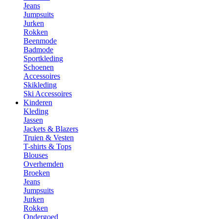
Jeans
Jumpsuits
Jurken
Rokken
Beenmode
Badmode
Sportkleding
Schoenen
Accessoires
Skikleding
Ski Accessoires
Kinderen
Kleding
Jassen
Jackets & Blazers
Truien & Vesten
T-shirts & Tops
Blouses
Overhemden
Broeken
Jeans
Jumpsuits
Jurken
Rokken
Ondergoed