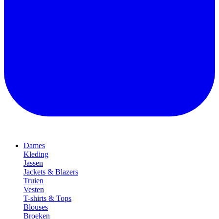
Dames
Kleding
Jassen
Jackets & Blazers
Truien
Vesten
T-shirts & Tops
Blouses
Broeken