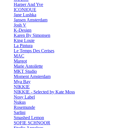
Harper And Yve
ICONIQUE
Jane Lushka
Jansen Amsterdam
Josh V
K-Design
Karen By Simonsen
King Louie
La Pintura
Le Temps Des Cerises
MAC
Margot
Marie Antoilette
MKT Studio
Moment Amsterdam
Mya Bay
NIKKIE
NIKKIE - Selected by Kate Moss
Nosy Label
Nukus
Rosemunde
Sarlini
Smashed Lemon
SOFIE SCHNOOR
Studio Anneloes