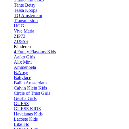
Tante Betsy
Tessa Koops
TQ Amsterdam
Transmission
UGG
Vive Maria
ZIP73
ZUSSS
Kinderen
4 Funky Flavours Kids
Aaiko Girls
Alix Mini
Ammehoela
B.Nosy
Babyface
Ballin Amsterdam
Calvin Klein Kids
Circle of Trust Girls
Geisha Girls
GUESS
GUESS KIDS
Havaianas Kids
Lacoste Kids
Like Flo