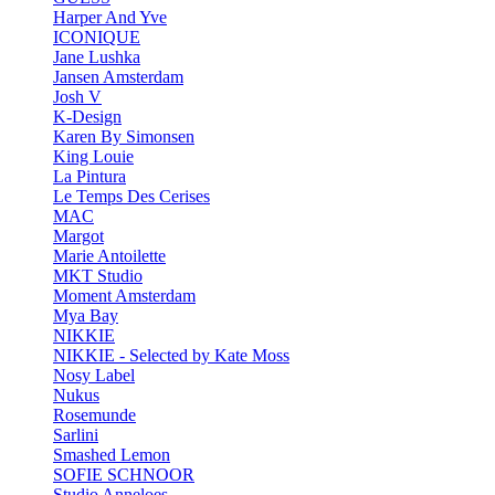
Harper And Yve
ICONIQUE
Jane Lushka
Jansen Amsterdam
Josh V
K-Design
Karen By Simonsen
King Louie
La Pintura
Le Temps Des Cerises
MAC
Margot
Marie Antoilette
MKT Studio
Moment Amsterdam
Mya Bay
NIKKIE
NIKKIE - Selected by Kate Moss
Nosy Label
Nukus
Rosemunde
Sarlini
Smashed Lemon
SOFIE SCHNOOR
Studio Anneloes