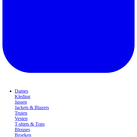
Dames
Kleding
Jassen
Jackets & Blazers
Truien
Vesten
T-shirts & Tops
Blouses
Broeken