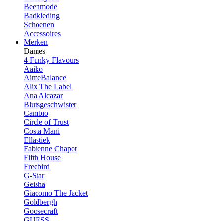
Beenmode
Badkleding
Schoenen
Accessoires
Merken
Dames
4 Funky Flavours
Aaiko
AimeBalance
Alix The Label
Ana Alcazar
Blutsgeschwister
Cambio
Circle of Trust
Costa Mani
Ellastiek
Fabienne Chapot
Fifth House
Freebird
G-Star
Geisha
Giacomo The Jacket
Goldbergh
Goosecraft
GUESS