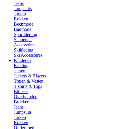
Jeans
Jumpsuits
Jurken
Rokken
Beenmode
Badmode
Sportkleding
Schoenen
Accessoires
Skikleding
Ski Accessoires
Kinderen
Kleding
Jassen
Jackets & Blazers
Truien & Vesten
T-shirts & Tops
Blouses
Overhemden
Broeken
Jeans
Jumpsuits
Jurken
Rokken
Ondergoed