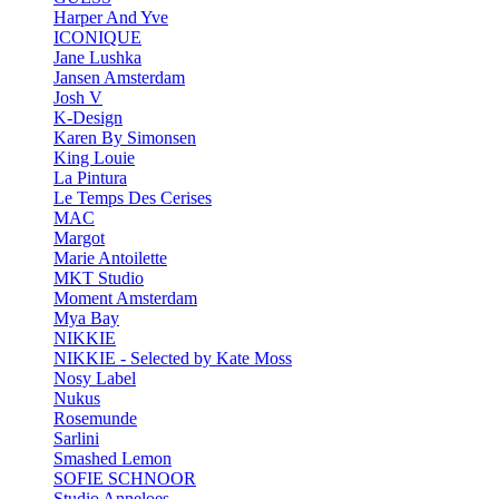
Harper And Yve
ICONIQUE
Jane Lushka
Jansen Amsterdam
Josh V
K-Design
Karen By Simonsen
King Louie
La Pintura
Le Temps Des Cerises
MAC
Margot
Marie Antoilette
MKT Studio
Moment Amsterdam
Mya Bay
NIKKIE
NIKKIE - Selected by Kate Moss
Nosy Label
Nukus
Rosemunde
Sarlini
Smashed Lemon
SOFIE SCHNOOR
Studio Anneloes