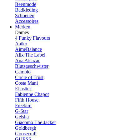
Beenmode
Badkleding
Schoenen
Accessoires
Merken
Dames
4 Funky Flavours
Aaiko
AimeBalance
Alix The Label
Ana Alcazar
Blutsgeschwister
Cambio
Circle of Trust
Costa Mani
Ellastiek
Fabienne Chapot
Fifth House
Freebird
G-Star
Geisha
Giacomo The Jacket
Goldbergh
Goosecraft
GUESS