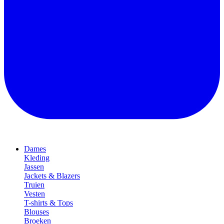
Dames
Kleding
Jassen
Jackets & Blazers
Truien
Vesten
T-shirts & Tops
Blouses
Broeken