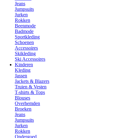
Jeans
Jumpsuits
Jurken
Rokken
Beenmode
Badmode
Sportkleding
Schoenen
Accessoires
Skikleding
Ski Accessoires
Kinderen
Kleding
Jassen
Jackets & Blazers
Truien & Vesten
T-shirts & Tops
Blouses
Overhemden
Broeken
Jeans
Jumpsuits
Jurken
Rokken
Ondergoed