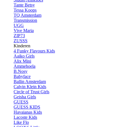
Tante Betsy
Tessa Koops
TQ Amsterdam
Transmission
UGG
Vive Maria
ZIP73
ZUSSS
Kinderen
4 Funky Flavours Kids
Aaiko Girls
Alix Mini
Ammehoela
B.Nosy
Babyface
Ballin Amsterdam
Calvin Klein Kids
Circle of Trust Girls
Geisha Girls
GUESS
GUESS KIDS
Havaianas Kids
Lacoste Kids
Like Flo