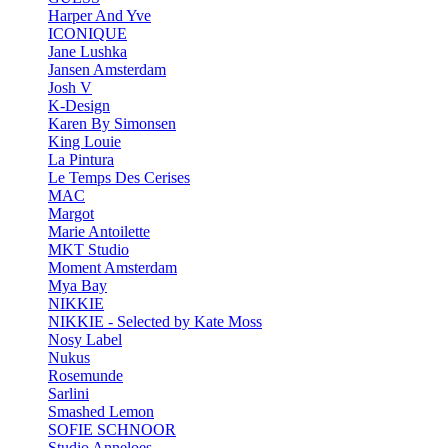
Harper And Yve
ICONIQUE
Jane Lushka
Jansen Amsterdam
Josh V
K-Design
Karen By Simonsen
King Louie
La Pintura
Le Temps Des Cerises
MAC
Margot
Marie Antoilette
MKT Studio
Moment Amsterdam
Mya Bay
NIKKIE
NIKKIE - Selected by Kate Moss
Nosy Label
Nukus
Rosemunde
Sarlini
Smashed Lemon
SOFIE SCHNOOR
Studio Anneloes