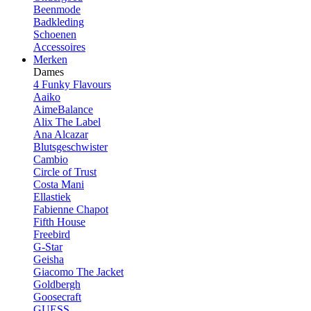
Beenmode
Badkleding
Schoenen
Accessoires
Merken
Dames
4 Funky Flavours
Aaiko
AimeBalance
Alix The Label
Ana Alcazar
Blutsgeschwister
Cambio
Circle of Trust
Costa Mani
Ellastiek
Fabienne Chapot
Fifth House
Freebird
G-Star
Geisha
Giacomo The Jacket
Goldbergh
Goosecraft
GUESS