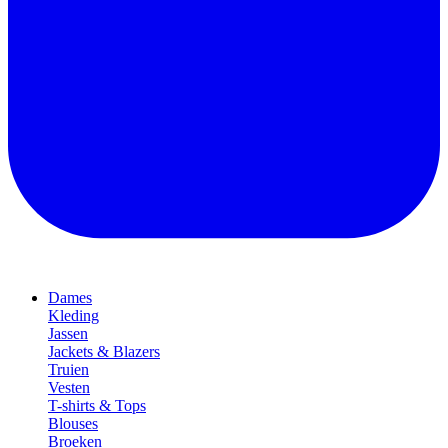
Dames
Kleding
Jassen
Jackets & Blazers
Truien
Vesten
T-shirts & Tops
Blouses
Broeken