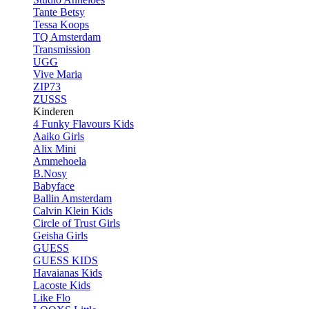
Tante Betsy
Tessa Koops
TQ Amsterdam
Transmission
UGG
Vive Maria
ZIP73
ZUSSS
Kinderen
4 Funky Flavours Kids
Aaiko Girls
Alix Mini
Ammehoela
B.Nosy
Babyface
Ballin Amsterdam
Calvin Klein Kids
Circle of Trust Girls
Geisha Girls
GUESS
GUESS KIDS
Havaianas Kids
Lacoste Kids
Like Flo