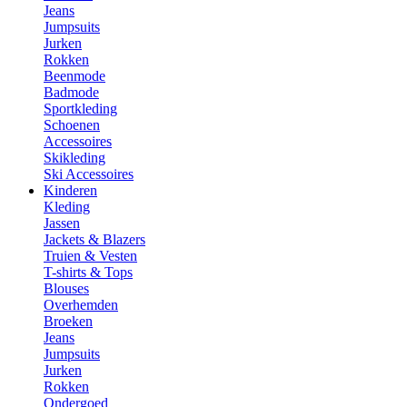
Jeans
Jumpsuits
Jurken
Rokken
Beenmode
Badmode
Sportkleding
Schoenen
Accessoires
Skikleding
Ski Accessoires
Kinderen
Kleding
Jassen
Jackets & Blazers
Truien & Vesten
T-shirts & Tops
Blouses
Overhemden
Broeken
Jeans
Jumpsuits
Jurken
Rokken
Ondergoed