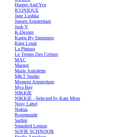
Harper And Yve
ICONIQUE
Jane Lushka
Jansen Amsterdam
Josh V
K-Design
Karen By Simonsen
King Louie
La Pintura
Le Temps Des Cerises
MAC
Margot
Marie Antoilette
MKT Studio
Moment Amsterdam
Mya Bay
NIKKIE
NIKKIE - Selected by Kate Moss
Nosy Label
Nukus
Rosemunde
Sarlini
Smashed Lemon
SOFIE SCHNOOR
Studio Anneloes