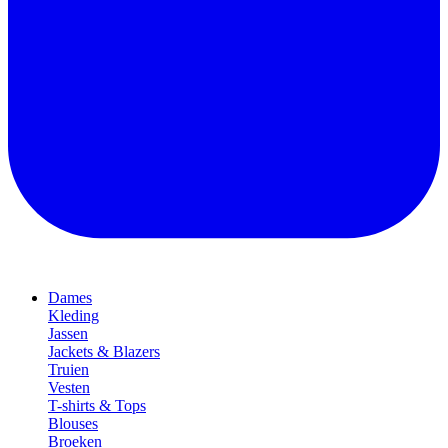
Dames
Kleding
Jassen
Jackets & Blazers
Truien
Vesten
T-shirts & Tops
Blouses
Broeken