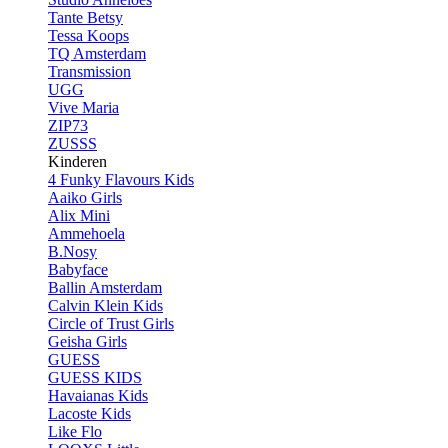
Tante Betsy
Tessa Koops
TQ Amsterdam
Transmission
UGG
Vive Maria
ZIP73
ZUSSS
Kinderen
4 Funky Flavours Kids
Aaiko Girls
Alix Mini
Ammehoela
B.Nosy
Babyface
Ballin Amsterdam
Calvin Klein Kids
Circle of Trust Girls
Geisha Girls
GUESS
GUESS KIDS
Havaianas Kids
Lacoste Kids
Like Flo