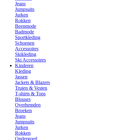
Jeans
Jumpsuits
Jurken
Rokken
Beenmode
Badmode
Sportkleding
Schoenen
Accessoires
Skikleding
Ski Accessoires
Kinderen
Kleding
Jassen
Jackets & Blazers
Truien & Vesten
T-shirts & Tops
Blouses
Overhemden
Broeken
Jeans
Jumpsuits
Jurken
Rokken
Ondergoed