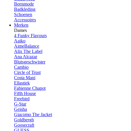
Beenmode
Badkleding
Schoenen
Accessoires
Merken
Dames
4 Funky Flavours
Aaiko
AimeBalance
Alix The Label
Ana Alcazar
Blutsgeschwister
Cambio
Circle of Trust
Costa Mani
Ellastiek
Fabienne Chapot
Fifth House
Freebird
G-Star
Geisha
Giacomo The Jacket
Goldbergh
Goosecraft
GUESS