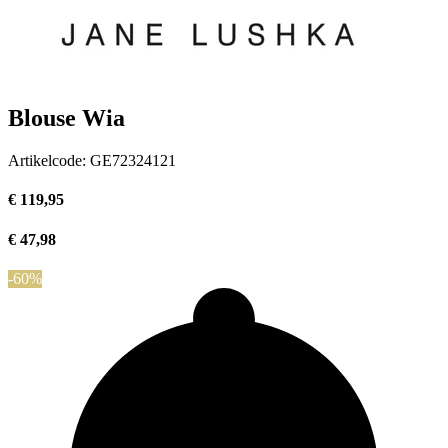
Blouse Wia
Artikelcode:
GE72324121
€ 119,95
€ 47,98
-60%