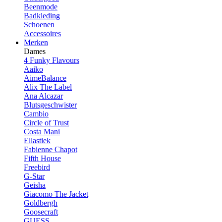
Beenmode
Badkleding
Schoenen
Accessoires
Merken
Dames
4 Funky Flavours
Aaiko
AimeBalance
Alix The Label
Ana Alcazar
Blutsgeschwister
Cambio
Circle of Trust
Costa Mani
Ellastiek
Fabienne Chapot
Fifth House
Freebird
G-Star
Geisha
Giacomo The Jacket
Goldbergh
Goosecraft
GUESS