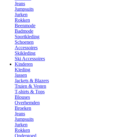
Jeans
Jumpsuits
Jurken
Rokken
Beenmode
Badmode
Sportkleding
Schoenen
Accessoires
Skikleding
Ski Accessoires
Kinderen
Kleding
Jassen
Jackets & Blazers
Truien & Vesten
T-shirts & Tops
Blouses
Overhemden
Broeken
Jeans
Jumpsuits
Jurken
Rokken
Ondergoed