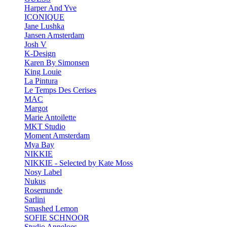
Harper And Yve
ICONIQUE
Jane Lushka
Jansen Amsterdam
Josh V
K-Design
Karen By Simonsen
King Louie
La Pintura
Le Temps Des Cerises
MAC
Margot
Marie Antoilette
MKT Studio
Moment Amsterdam
Mya Bay
NIKKIE
NIKKIE - Selected by Kate Moss
Nosy Label
Nukus
Rosemunde
Sarlini
Smashed Lemon
SOFIE SCHNOOR
Studio Anneloes