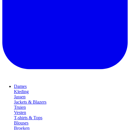
Dames
Kleding
Jassen
Jackets & Blazers
Truien
Vesten
T-shirts & Tops
Blouses
Broeken