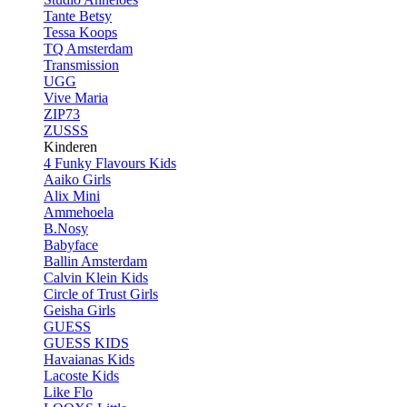
Tante Betsy
Tessa Koops
TQ Amsterdam
Transmission
UGG
Vive Maria
ZIP73
ZUSSS
Kinderen
4 Funky Flavours Kids
Aaiko Girls
Alix Mini
Ammehoela
B.Nosy
Babyface
Ballin Amsterdam
Calvin Klein Kids
Circle of Trust Girls
Geisha Girls
GUESS
GUESS KIDS
Havaianas Kids
Lacoste Kids
Like Flo