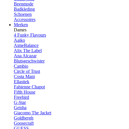
Beenmode
Badkleding
Schoenen
Accessoires
Merken
Dames
4 Funky Flavours
Aaiko
AimeBalance
Alix The Label
Ana Alcazar
Blutsgeschwister
Cambio
Circle of Trust
Costa Mani
Ellastiek
Fabienne Chapot
Fifth House
Freebird
G-Star
Geisha
Giacomo The Jacket
Goldbergh
Goosecraft
GUESS