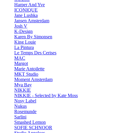
Harper And Yve
ICONIQUE
Jane Lushka
Jansen Amsterdam
Josh V
K-Design
Karen By Simonsen
King Louie
La Pintura
Le Temps Des Cerises
MAC
Margot
Marie Antoilette
MKT Studio
Moment Amsterdam
Mya Bay
NIKKIE
NIKKIE - Selected by Kate Moss
Nosy Label
Nukus
Rosemunde
Sarlini
Smashed Lemon
SOFIE SCHNOOR
Studio Anneloes