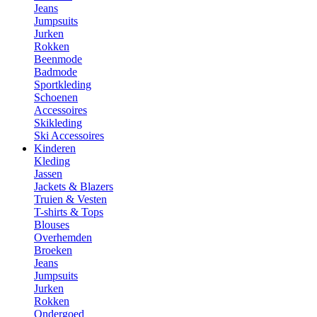
Jeans
Jumpsuits
Jurken
Rokken
Beenmode
Badmode
Sportkleding
Schoenen
Accessoires
Skikleding
Ski Accessoires
Kinderen
Kleding
Jassen
Jackets & Blazers
Truien & Vesten
T-shirts & Tops
Blouses
Overhemden
Broeken
Jeans
Jumpsuits
Jurken
Rokken
Ondergoed