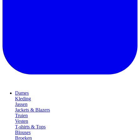
Dames
Kleding
Jassen
Jackets & Blazers
Truien
Vesten
T-shirts & Tops
Blouses
Broeken