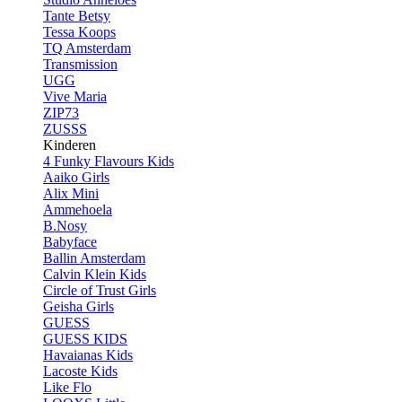
Tante Betsy
Tessa Koops
TQ Amsterdam
Transmission
UGG
Vive Maria
ZIP73
ZUSSS
Kinderen
4 Funky Flavours Kids
Aaiko Girls
Alix Mini
Ammehoela
B.Nosy
Babyface
Ballin Amsterdam
Calvin Klein Kids
Circle of Trust Girls
Geisha Girls
GUESS
GUESS KIDS
Havaianas Kids
Lacoste Kids
Like Flo