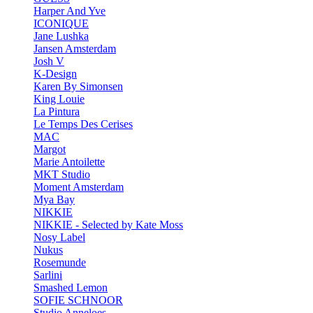
Harper And Yve
ICONIQUE
Jane Lushka
Jansen Amsterdam
Josh V
K-Design
Karen By Simonsen
King Louie
La Pintura
Le Temps Des Cerises
MAC
Margot
Marie Antoilette
MKT Studio
Moment Amsterdam
Mya Bay
NIKKIE
NIKKIE - Selected by Kate Moss
Nosy Label
Nukus
Rosemunde
Sarlini
Smashed Lemon
SOFIE SCHNOOR
Studio Anneloes