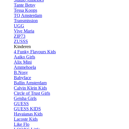
Tante Betsy
Tessa Koops
TQ Amsterdam
Transmission
UGG
Vive Maria
ZIP73
ZUSSS
Kinderen
4 Funky Flavours Kids
Aaiko Girls
Alix Mini
Ammehoela
B.Nosy
Babyface
Ballin Amsterdam
Calvin Klein Kids
Circle of Trust Girls
Geisha Girls
GUESS
GUESS KIDS
Havaianas Kids
Lacoste Kids
Like Flo