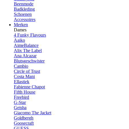
Beenmode
Badkleding
Schoenen
Accessoires
Merken
Dames
4 Funky Flavours
Aaiko
AimeBalance
Alix The Label
Ana Alcazar
Blutsgeschwister
Cambio
Circle of Trust
Costa Mani
Ellastiek
Fabienne Chapot
Fifth House
Freebird
G-Star
Geisha
Giacomo The Jacket
Goldbergh
Goosecraft
GUESS