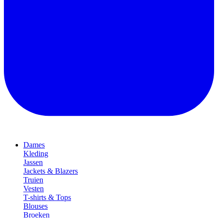
Dames
Kleding
Jassen
Jackets & Blazers
Truien
Vesten
T-shirts & Tops
Blouses
Broeken