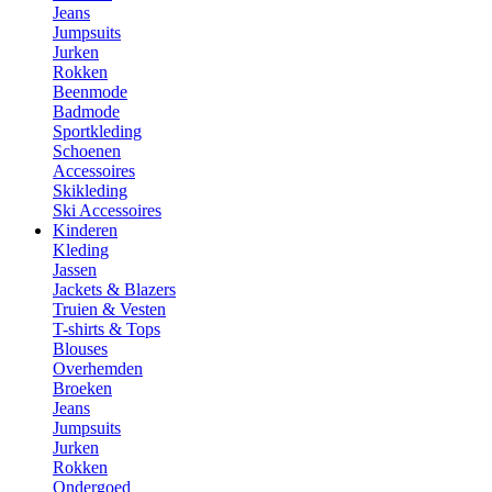
Jeans
Jumpsuits
Jurken
Rokken
Beenmode
Badmode
Sportkleding
Schoenen
Accessoires
Skikleding
Ski Accessoires
Kinderen
Kleding
Jassen
Jackets & Blazers
Truien & Vesten
T-shirts & Tops
Blouses
Overhemden
Broeken
Jeans
Jumpsuits
Jurken
Rokken
Ondergoed