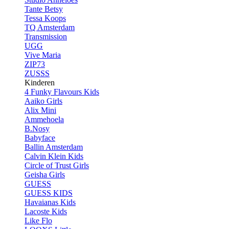
Tante Betsy
Tessa Koops
TQ Amsterdam
Transmission
UGG
Vive Maria
ZIP73
ZUSSS
Kinderen
4 Funky Flavours Kids
Aaiko Girls
Alix Mini
Ammehoela
B.Nosy
Babyface
Ballin Amsterdam
Calvin Klein Kids
Circle of Trust Girls
Geisha Girls
GUESS
GUESS KIDS
Havaianas Kids
Lacoste Kids
Like Flo