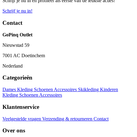
Schrijf je nu in en profiteer als eerste van de leukste acties!
Schrijf je nu in!
Contact
GoPinq Outlet
Nieuwstad 59
7001 AC Doetinchem
Nederland
Categorieën
Dames
Kleding
Schoenen
Accessoires
Skikleding
Kinderen
Kleding
Schoenen
Accessoires
Klantenservice
Veelgestelde vragen
Verzending & retourneren
Contact
Over ons