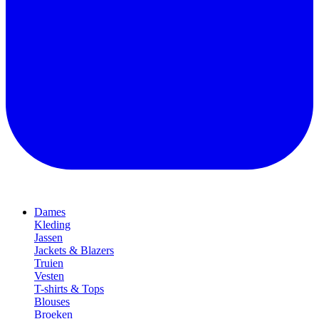
Dames
Kleding
Jassen
Jackets & Blazers
Truien
Vesten
T-shirts & Tops
Blouses
Broeken