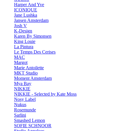
Harper And Yve
ICONIQUE
Jane Lushka
Jansen Amsterdam
Josh V
K-Design
Karen By Simonsen
King Louie
La Pintura
Le Temps Des Cerises
MAC
Margot
Marie Antoilette
MKT Studio
Moment Amsterdam
Mya Bay
NIKKIE
NIKKIE - Selected by Kate Moss
Nosy Label
Nukus
Rosemunde
Sarlini
Smashed Lemon
SOFIE SCHNOOR
Studio Anneloes