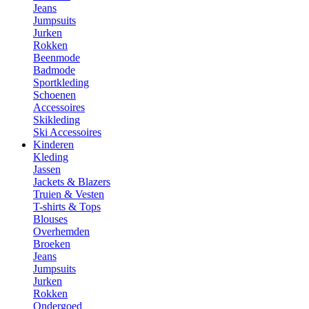
Jeans
Jumpsuits
Jurken
Rokken
Beenmode
Badmode
Sportkleding
Schoenen
Accessoires
Skikleding
Ski Accessoires
Kinderen
Kleding
Jassen
Jackets & Blazers
Truien & Vesten
T-shirts & Tops
Blouses
Overhemden
Broeken
Jeans
Jumpsuits
Jurken
Rokken
Ondergoed