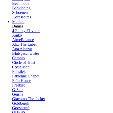
Beenmode
Badkleding
Schoenen
Accessoires
Merken
Dames
4 Funky Flavours
Aaiko
AimeBalance
Alix The Label
Ana Alcazar
Blutsgeschwister
Cambio
Circle of Trust
Costa Mani
Ellastiek
Fabienne Chapot
Fifth House
Freebird
G-Star
Geisha
Giacomo The Jacket
Goldbergh
Goosecraft
GUESS