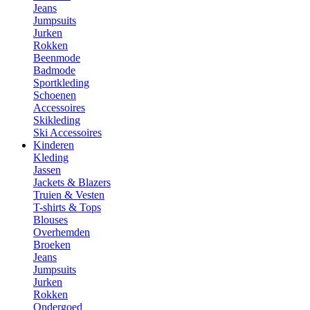
Jeans
Jumpsuits
Jurken
Rokken
Beenmode
Badmode
Sportkleding
Schoenen
Accessoires
Skikleding
Ski Accessoires
Kinderen
Kleding
Jassen
Jackets & Blazers
Truien & Vesten
T-shirts & Tops
Blouses
Overhemden
Broeken
Jeans
Jumpsuits
Jurken
Rokken
Ondergoed