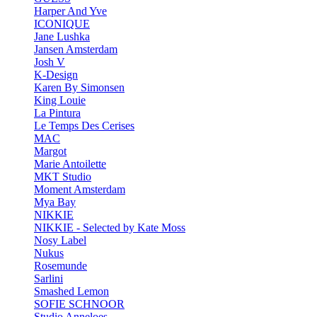
Harper And Yve
ICONIQUE
Jane Lushka
Jansen Amsterdam
Josh V
K-Design
Karen By Simonsen
King Louie
La Pintura
Le Temps Des Cerises
MAC
Margot
Marie Antoilette
MKT Studio
Moment Amsterdam
Mya Bay
NIKKIE
NIKKIE - Selected by Kate Moss
Nosy Label
Nukus
Rosemunde
Sarlini
Smashed Lemon
SOFIE SCHNOOR
Studio Anneloes