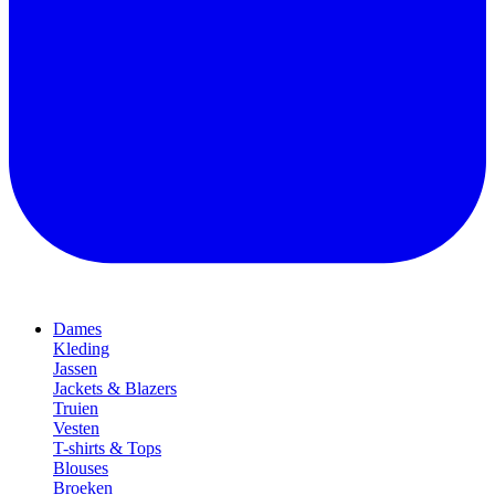
Dames
Kleding
Jassen
Jackets & Blazers
Truien
Vesten
T-shirts & Tops
Blouses
Broeken