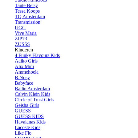
Tante Betsy
Tessa Koops
TQ Amsterdam
Transmission
UGG
Vive Maria
ZIP73
ZUSSS
Kinderen
4 Funky Flavours Kids
Aaiko Girls
Alix Mini
Ammehoela
B.Nosy
Babyface
Ballin Amsterdam
Calvin Klein Kids
Circle of Trust Girls
Geisha Girls
GUESS
GUESS KIDS
Havaianas Kids
Lacoste Kids
Like Flo