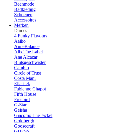
Beenmode
Badkleding
Schoenen
Accessoires
Merken
Dames
4 Funky Flavours
Aaiko
AimeBalance
Alix The Label
Ana Alcazar
Blutsgeschwister
Cambio
Circle of Trust
Costa Mani
Ellastiek
Fabienne Chapot
Fifth House
Freebird
G-Star
Geisha
Giacomo The Jacket
Goldbergh
Goosecraft
GUESS