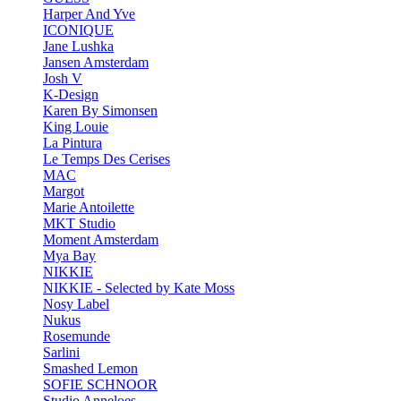
Harper And Yve
ICONIQUE
Jane Lushka
Jansen Amsterdam
Josh V
K-Design
Karen By Simonsen
King Louie
La Pintura
Le Temps Des Cerises
MAC
Margot
Marie Antoilette
MKT Studio
Moment Amsterdam
Mya Bay
NIKKIE
NIKKIE - Selected by Kate Moss
Nosy Label
Nukus
Rosemunde
Sarlini
Smashed Lemon
SOFIE SCHNOOR
Studio Anneloes