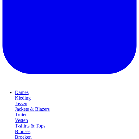
Dames
Kleding
Jassen
Jackets & Blazers
Truien
Vesten
T-shirts & Tops
Blouses
Broeken