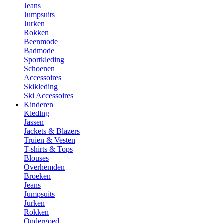
Jeans
Jumpsuits
Jurken
Rokken
Beenmode
Badmode
Sportkleding
Schoenen
Accessoires
Skikleding
Ski Accessoires
Kinderen
Kleding
Jassen
Jackets & Blazers
Truien & Vesten
T-shirts & Tops
Blouses
Overhemden
Broeken
Jeans
Jumpsuits
Jurken
Rokken
Ondergoed