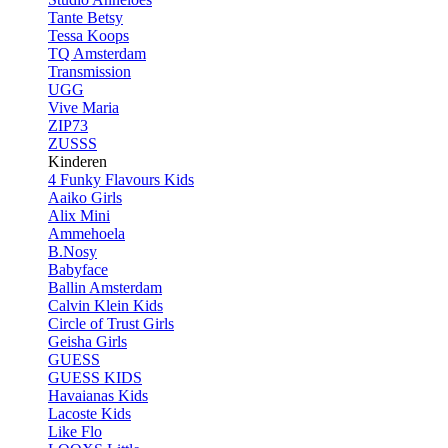
Tante Betsy
Tessa Koops
TQ Amsterdam
Transmission
UGG
Vive Maria
ZIP73
ZUSSS
Kinderen
4 Funky Flavours Kids
Aaiko Girls
Alix Mini
Ammehoela
B.Nosy
Babyface
Ballin Amsterdam
Calvin Klein Kids
Circle of Trust Girls
Geisha Girls
GUESS
GUESS KIDS
Havaianas Kids
Lacoste Kids
Like Flo