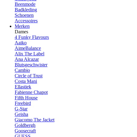
Beenmode
Badkleding
Schoenen
Accessoires
Merken
Dames
4 Funky Flavours
Aaiko
AimeBalance
Alix The Label
Ana Alcazar
Blutsgeschwister
Cambio
Circle of Trust
Costa Mani
Ellastiek
Fabienne Chapot
Fifth House
Freebird
G-Star
Geisha
Giacomo The Jacket
Goldbergh
Goosecraft
GUESS