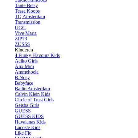
Tante Betsy
Tessa Koops
TQ Amsterdam
Transmission
UGG
Vive Maria
ZIP73
ZUSSS
Kinderen
4 Funky Flavours Kids
Aaiko Girls
Alix Mini
Ammehoela
B.Nosy
Babyface
Ballin Amsterdam
Calvin Klein Kids
Circle of Trust Girls
Geisha Girls
GUESS
GUESS KIDS
Havaianas Kids
Lacoste Kids
Like Flo