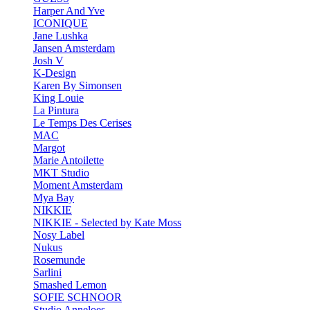
Harper And Yve
ICONIQUE
Jane Lushka
Jansen Amsterdam
Josh V
K-Design
Karen By Simonsen
King Louie
La Pintura
Le Temps Des Cerises
MAC
Margot
Marie Antoilette
MKT Studio
Moment Amsterdam
Mya Bay
NIKKIE
NIKKIE - Selected by Kate Moss
Nosy Label
Nukus
Rosemunde
Sarlini
Smashed Lemon
SOFIE SCHNOOR
Studio Anneloes