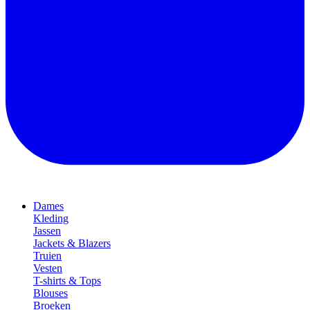
Dames
Kleding
Jassen
Jackets & Blazers
Truien
Vesten
T-shirts & Tops
Blouses
Broeken