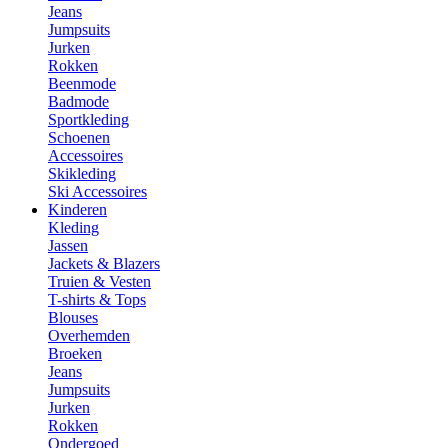
Jeans
Jumpsuits
Jurken
Rokken
Beenmode
Badmode
Sportkleding
Schoenen
Accessoires
Skikleding
Ski Accessoires
Kinderen
Kleding
Jassen
Jackets & Blazers
Truien & Vesten
T-shirts & Tops
Blouses
Overhemden
Broeken
Jeans
Jumpsuits
Jurken
Rokken
Ondergoed