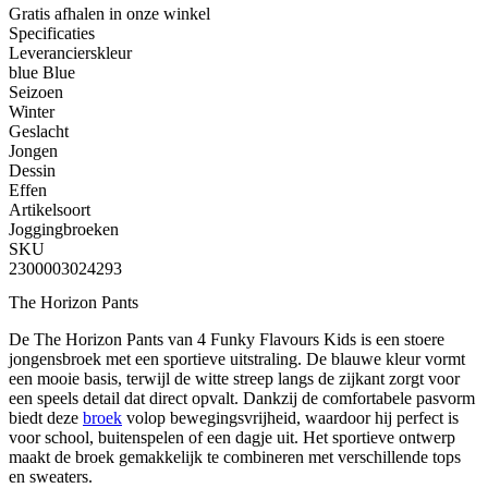
Gratis afhalen
in onze winkel
Specificaties
Leverancierskleur
blue Blue
Seizoen
Winter
Geslacht
Jongen
Dessin
Effen
Artikelsoort
Joggingbroeken
SKU
2300003024293
The Horizon Pants
De The Horizon Pants van 4 Funky Flavours Kids is een stoere
jongensbroek met een sportieve uitstraling. De blauwe kleur vormt
een mooie basis, terwijl de witte streep langs de zijkant zorgt voor
een speels detail dat direct opvalt. Dankzij de comfortabele pasvorm
biedt deze
broek
volop bewegingsvrijheid, waardoor hij perfect is
voor school, buitenspelen of een dagje uit. Het sportieve ontwerp
maakt de broek gemakkelijk te combineren met verschillende tops
en sweaters.