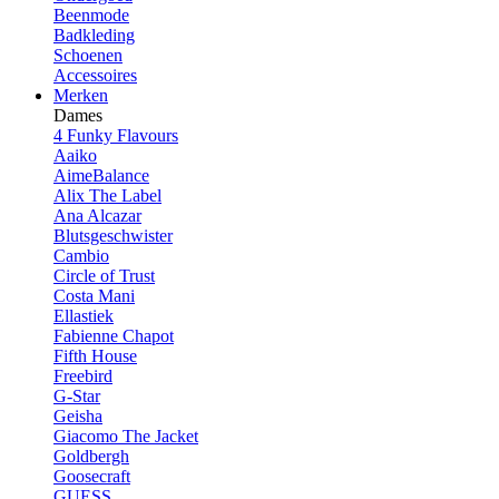
Beenmode
Badkleding
Schoenen
Accessoires
Merken
Dames
4 Funky Flavours
Aaiko
AimeBalance
Alix The Label
Ana Alcazar
Blutsgeschwister
Cambio
Circle of Trust
Costa Mani
Ellastiek
Fabienne Chapot
Fifth House
Freebird
G-Star
Geisha
Giacomo The Jacket
Goldbergh
Goosecraft
GUESS