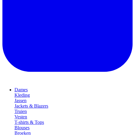
Dames
Kleding
Jassen
Jackets & Blazers
Truien
Vesten
T-shirts & Tops
Blouses
Broeken