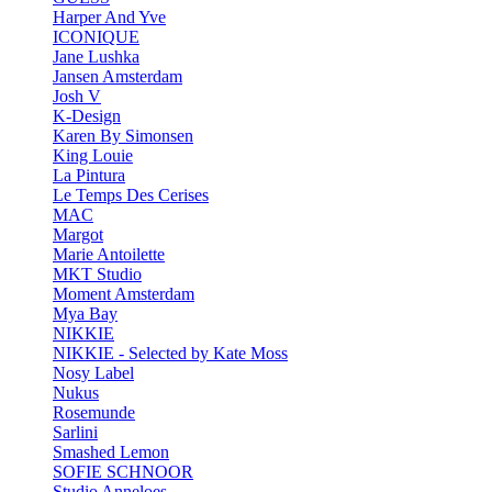
Harper And Yve
ICONIQUE
Jane Lushka
Jansen Amsterdam
Josh V
K-Design
Karen By Simonsen
King Louie
La Pintura
Le Temps Des Cerises
MAC
Margot
Marie Antoilette
MKT Studio
Moment Amsterdam
Mya Bay
NIKKIE
NIKKIE - Selected by Kate Moss
Nosy Label
Nukus
Rosemunde
Sarlini
Smashed Lemon
SOFIE SCHNOOR
Studio Anneloes