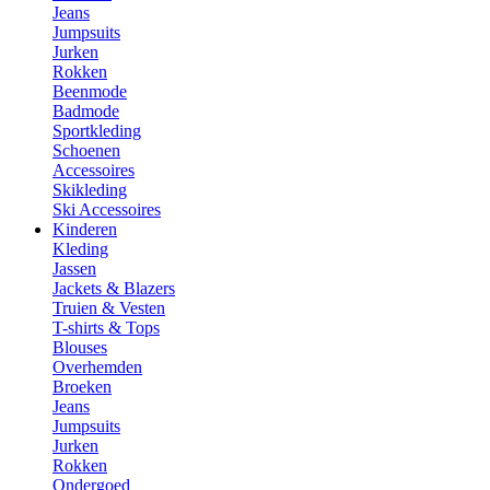
Jeans
Jumpsuits
Jurken
Rokken
Beenmode
Badmode
Sportkleding
Schoenen
Accessoires
Skikleding
Ski Accessoires
Kinderen
Kleding
Jassen
Jackets & Blazers
Truien & Vesten
T-shirts & Tops
Blouses
Overhemden
Broeken
Jeans
Jumpsuits
Jurken
Rokken
Ondergoed