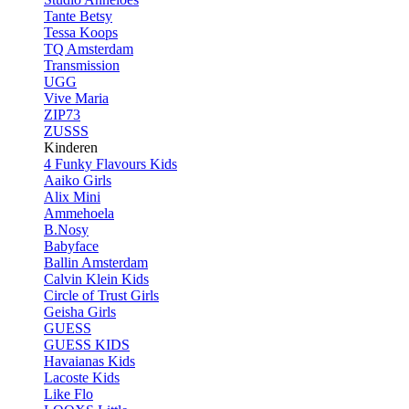
Tante Betsy
Tessa Koops
TQ Amsterdam
Transmission
UGG
Vive Maria
ZIP73
ZUSSS
Kinderen
4 Funky Flavours Kids
Aaiko Girls
Alix Mini
Ammehoela
B.Nosy
Babyface
Ballin Amsterdam
Calvin Klein Kids
Circle of Trust Girls
Geisha Girls
GUESS
GUESS KIDS
Havaianas Kids
Lacoste Kids
Like Flo