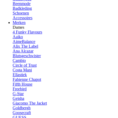
Beenmode
Badkleding
Schoenen
Accessoires
Merken
Dames
4 Funky Flavours
Aaiko
AimeBalance
Alix The Label
Ana Alcazar
Blutsgeschwister
Cambio
Circle of Trust
Costa Mani
Ellastiek
Fabienne Chapot
Fifth House
Freebird
G-Star
Geisha
Giacomo The Jacket
Goldbergh
Goosecraft
GUESS